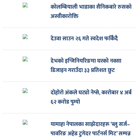
ित्य
कोलम्बियाली भाडाका सैनिकबारे रुसको
र
अस्वीकारोक्ति
देउवा साउन २६ गते स्वदेश फर्किँदै
्रिका
देभको इन्जिनियरिङमा घरको नक्सा
डिजाइन गराउँदा ३३ प्रतिशत छुट
ाज
दोहोरो अंकले घट्यो नेप्से, कारोबार ४ अर्ब
६२ करोड पुग्यो
यामाहा नेपालका साझेदारहरू ‘ब्लु सर्ज–
पावरिङ अहेड टुगेदर पार्टनर्स मिट’ सम्पन्न