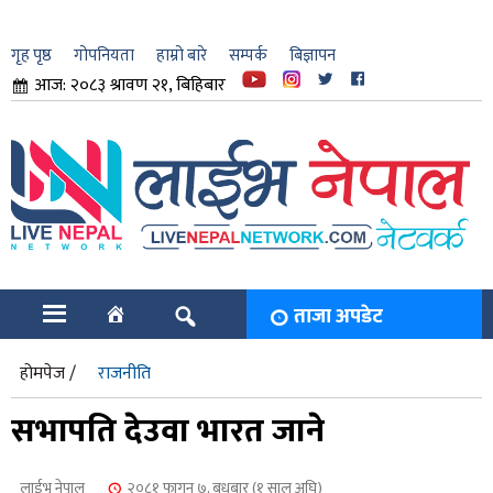
गृह पृष्ठ
गोपनियता
हाम्रो बारे
सम्पर्क
बिज्ञापन
आज: २०८३ श्रावण २१, बिहिबार
ार
ि
ताजा अपडेट
होमपेज /
राजनीति
सभापति देउवा भारत जाने
लाईभ नेपाल
२०८१ फागुन ७, बुधबार (१ साल अघि)