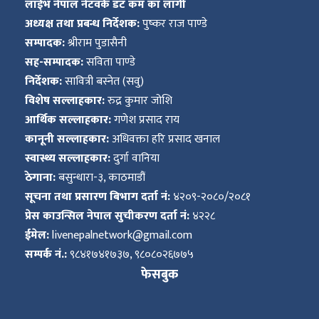
लाईभ नेपाल नेटवर्क डट कम का लागी
अध्यक्ष तथा प्रबन्ध निर्देशक:
पुष्कर राज पाण्डे
सम्पादक:
श्रीराम पुडासैनी
सह-सम्पादक:
सविता पाण्डे
निर्देशक:
सावित्री बस्नेत (सवु)
विशेष सल्लाहकार:
रुद्र कुमार जोशि
आर्थिक सल्लाहकार:
गणेश प्रसाद राय
कानूनी सल्लाहकार:
अधिवक्ता हरि प्रसाद खनाल
स्वास्थ्य सल्लाहकार:
दुर्गा वानिया
ठेगाना:
बसुन्धारा-३, काठमाडौं
सूचना तथा प्रसारण बिभाग दर्ता नं:
४२०९-२०८०/२०८१
प्रेस काउन्सिल नेपाल सुचीकरण दर्ता नं:
४२२८
ईमेल:
livenepalnetwork@gmail.com
सम्पर्क नं.:
९८४१७४१७३७, ९८०८०२६७७५
फेसबुक