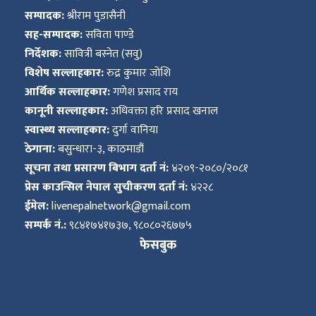
सम्पादक:
श्रीराम पुडासैनी
सह-सम्पादक:
सविता पाण्डे
निर्देशक:
सावित्री बस्नेत (सवु)
विशेष सल्लाहकार:
रुद्र कुमार जोशि
आर्थिक सल्लाहकार:
गणेश प्रसाद राय
कानूनी सल्लाहकार:
अधिवक्ता हरि प्रसाद खनाल
स्वास्थ्य सल्लाहकार:
दुर्गा वानिया
ठेगाना:
बसुन्धारा-३, काठमाडौं
सूचना तथा प्रसारण बिभाग दर्ता नं:
४२०९-२०८०/२०८१
प्रेस काउन्सिल नेपाल सुचीकरण दर्ता नं:
४२२८
ईमेल:
livenepalnetwork@gmail.com
सम्पर्क नं.:
९८४१७४१७३७, ९८०८०२६७७५
फेसबुक