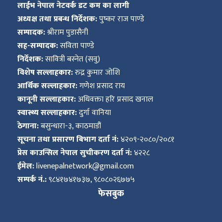
लाईभ नेपाल नेटवर्क डट कम का लागी
अध्यक्ष तथा प्रबन्ध निर्देशक:
पुष्कर राज पाण्डे
सम्पादक:
श्रीराम पुडासैनी
सह-सम्पादक:
सविता पाण्डे
निर्देशक:
सावित्री बस्नेत (सवु)
विशेष सल्लाहकार:
रुद्र कुमार जोशि
आर्थिक सल्लाहकार:
गणेश प्रसाद राय
कानूनी सल्लाहकार:
अधिवक्ता हरि प्रसाद खनाल
स्वास्थ्य सल्लाहकार:
दुर्गा वानिया
ठेगाना:
बसुन्धारा-३, काठमाडौं
सूचना तथा प्रसारण बिभाग दर्ता नं:
४२०९-२०८०/२०८१
प्रेस काउन्सिल नेपाल सुचीकरण दर्ता नं:
४२२८
ईमेल:
livenepalnetwork@gmail.com
सम्पर्क नं.:
९८४१७४१७३७, ९८०८०२६७७५
फेसबुक