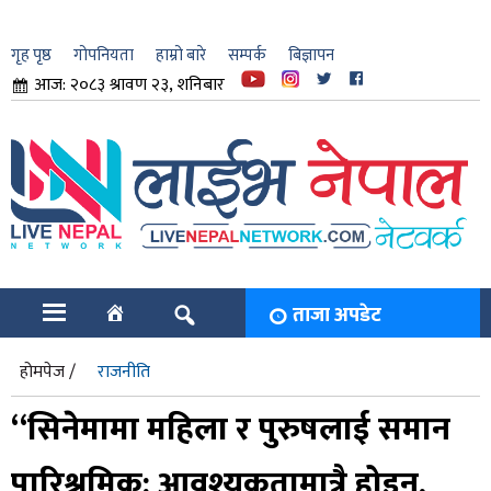
गृह पृष्ठ
गोपनियता
हाम्रो बारे
सम्पर्क
बिज्ञापन
आज: २०८३ श्रावण २३, शनिबार
ार
ि
ताजा अपडेट
होमपेज /
राजनीति
“सिनेमामा महिला र पुरुषलाई समान
पारिश्रमिक: आवश्यकतामात्रै होइन,