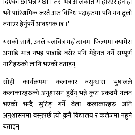
ित्य
दिएको छौं भन्ने गर्छौं । तर भित्र अलिकति गहिरिएर हेर्ने हो
भने पारिश्रमिक जस्तै अरु विविध पक्षहरुमा पनि मन ठूलो
र
बनाएर हेर्नुपर्ने आवश्यक छ ।’
यसको साथै, उनले चलचित्र महोत्सवमा फिल्ममा क्यामेरा
्रिका
अगाडि मात्र नभइ पछाडि बसेर पनि मेहेनत गर्ने सम्पूर्ण
नारीहरुको लागि भएको बताइन् ।
ाज
सोही कार्यक्रममा कलाकार बसुन्धारा भुषालले
कलाकारहरुको अनुशासन हुदैँन् भन्ने कुरा एकदमै गलत
भएको भन्दै सुटिङ् गर्ने बेला कलाकारहरु जति
अनुशासनमा बस्नुपर्छ त्यो कुनै विद्यालय र कलेजमा नहुने
बताइन् ।