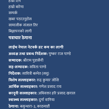
हाम्रो टिम
हाम्रो बारेमा
सम्पर्क
खबर पठाउनुहोस
सामाजीक संजाल तिर
बिज्ञापनको लागी
पत्राचार ठेगाना
लाईभ नेपाल नेटवर्क डट कम का लागी
अध्यक्ष तथा प्रबन्ध निर्देशक:
पुष्कर राज पाण्डे
सम्पादक:
श्रीराम पुडासैनी
सह-सम्पादक:
सविता पाण्डे
निर्देशक:
सावित्री बस्नेत (सवु)
विशेष सल्लाहकार:
रुद्र कुमार जोशि
आर्थिक सल्लाहकार:
गणेश प्रसाद राय
कानूनी सल्लाहकार:
अधिवक्ता हरि प्रसाद खनाल
स्वास्थ्य सल्लाहकार:
दुर्गा वानिया
ठेगाना:
बसुन्धारा-३, काठमाडौं