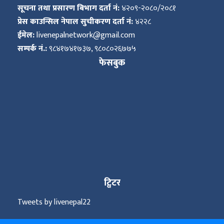
सूचना तथा प्रसारण बिभाग दर्ता नं:
४२०९-२०८०/२०८१
प्रेस काउन्सिल नेपाल सुचीकरण दर्ता नं:
४२२८
ईमेल:
livenepalnetwork@gmail.com
सम्पर्क नं.:
९८४१७४१७३७, ९८०८०२६७७५
फेसबुक
ट्विटर
Tweets by livenepal22