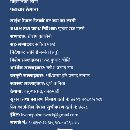
बिज्ञापनको लागी
पत्राचार ठेगाना
लाईभ नेपाल नेटवर्क डट कम का लागी
अध्यक्ष तथा प्रबन्ध निर्देशक:
पुष्कर राज पाण्डे
सम्पादक:
श्रीराम पुडासैनी
सह-सम्पादक:
सविता पाण्डे
निर्देशक:
सावित्री बस्नेत (सवु)
विशेष सल्लाहकार:
रुद्र कुमार जोशि
आर्थिक सल्लाहकार:
गणेश प्रसाद राय
कानूनी सल्लाहकार:
अधिवक्ता हरि प्रसाद खनाल
स्वास्थ्य सल्लाहकार:
दुर्गा वानिया
ठेगाना:
बसुन्धारा-३, काठमाडौं
सूचना तथा प्रसारण बिभाग दर्ता नं:
४२०९-२०८०/२०८१
प्रेस काउन्सिल नेपाल सुचीकरण दर्ता नं:
४२२८
ईमेल:
livenepalnetwork@gmail.com
सम्पर्क नं.:
९८४१७४१७३७, ९८०८०२६७७५