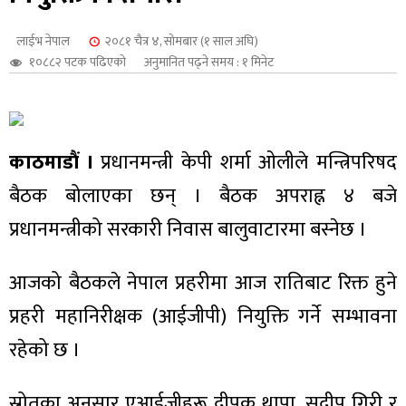
शुपालन
लाईभ नेपाल
२०८१ चैत्र ४, सोमबार (१ साल अघि)
१०८८२ पटक पढिएको
अनुमानित पढ्ने समय : १ मिनेट
काठमाडौं ।
प्रधानमन्त्री केपी शर्मा ओलीले मन्त्रिपरिषद
बैठक बोलाएका छन् । बैठक अपराह्न ४ बजे
प्रधानमन्त्रीको सरकारी निवास बालुवाटारमा बस्नेछ ।
आजको बैठकले नेपाल प्रहरीमा आज रातिबाट रिक्त हुने
जन
प्रहरी महानिरीक्षक (आईजीपी) नियुक्ति गर्ने सम्भावना
रहेको छ ।
स्रोतका अनुसार एआईजीहरू दीपक थापा, सुदीप गिरी र