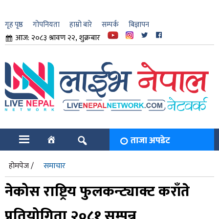
गृह पृष्ठ
गोपनियता
हाम्रो बारे
सम्पर्क
बिज्ञापन
आज: २०८३ श्रावण २२, शुक्रबार
ार
ि
ताजा अपडेट
होमपेज /
समाचार
नेकोस राष्ट्रिय फुलकन्ट्याक्ट कराँते
प्रतियोगिता २०८१ सम्पन्न