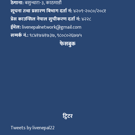
ठेगाना:
बसुन्धारा-३, काठमाडौं
सूचना तथा प्रसारण बिभाग दर्ता नं:
४२०९-२०८०/२०८१
प्रेस काउन्सिल नेपाल सुचीकरण दर्ता नं:
४२२८
ईमेल:
livenepalnetwork@gmail.com
सम्पर्क नं.:
९८४१७४१७३७, ९८०८०२६७७५
फेसबुक
ट्विटर
Tweets by livenepal22