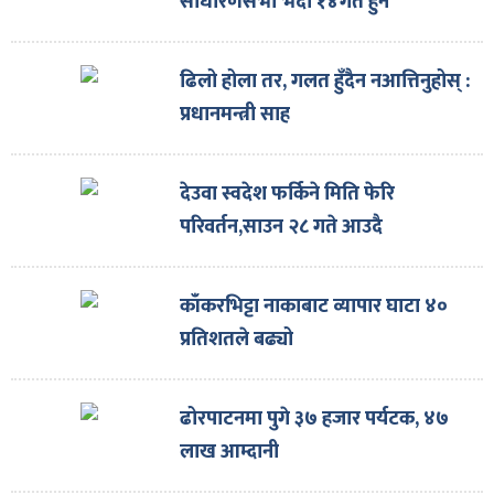
साधारणसभा भदौ १४गते हुने
ढिलो होला तर, गलत हुँदैन नआत्तिनुहोस् :
प्रधानमन्त्री साह
देउवा स्वदेश फर्किने मिति फेरि
परिवर्तन,साउन २८ गते आउदै
काँकरभिट्टा नाकाबाट व्यापार घाटा ४०
प्रतिशतले बढ्यो
ढोरपाटनमा पुगे ३७ हजार पर्यटक, ४७
लाख आम्दानी