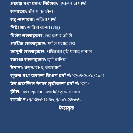
अध्यक्ष तथा प्रबन्ध निर्देशक:
पुष्कर राज पाण्डे
सम्पादक:
श्रीराम पुडासैनी
सह-सम्पादक:
सविता पाण्डे
निर्देशक:
सावित्री बस्नेत (सवु)
विशेष सल्लाहकार:
रुद्र कुमार जोशि
आर्थिक सल्लाहकार:
गणेश प्रसाद राय
कानूनी सल्लाहकार:
अधिवक्ता हरि प्रसाद खनाल
स्वास्थ्य सल्लाहकार:
दुर्गा वानिया
ठेगाना:
बसुन्धारा-३, काठमाडौं
सूचना तथा प्रसारण बिभाग दर्ता नं:
४२०९-२०८०/२०८१
प्रेस काउन्सिल नेपाल सुचीकरण दर्ता नं:
४२२८
ईमेल:
livenepalnetwork@gmail.com
सम्पर्क नं.:
९८४१७४१७३७, ९८०८०२६७७५
फेसबुक