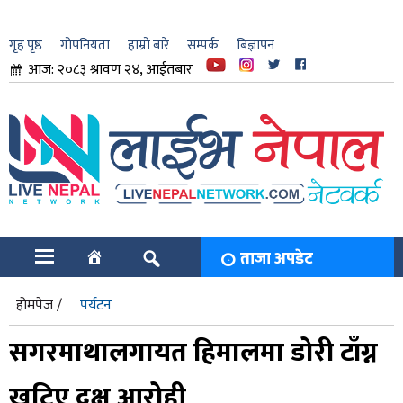
गृह पृष्ठ
गोपनियता
हाम्रो बारे
सम्पर्क
बिज्ञापन
आज: २०८३ श्रावण २४, आईतबार
ार
ि
ताजा अपडेट
होमपेज /
पर्यटन
सगरमाथालगायत हिमालमा डोरी टाँग्न
खटिए दक्ष आरोही