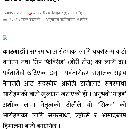
शुपालन
लाईभ नेपाल
२०८१ चैत्र ७, बिहिबार (१ साल अघि)
२०८९५ पटक पढिएको
अनुमानित पढ्ने समय : १ मिनेट
काठमाडौं ।
सगरमाथा आरोहणका लागि चुचुरोसम्म बाटो
बनाउन तथा ‘रोप फिक्सिङ’ (डोरी टाँग्न) का लागि दक्ष
पर्वतारोही खटिएका छन् । पर्वतारोहण सञ्चालक सङ्घ
नेपालले आठ सदस्यीय आरोही टोलीलाई सगरमाथा
आरोहणको बाटो खुलाउन खटाएको हो । अनुभवी ‘गाइड’
जन
अशोक लामा नेतृत्वको टोलीले यो ‘सिजन’ को
आरोहणका लागि सगरमाथा, ल्होत्से र आमादब्लम
हिमालमा बाटो बनाउनेछ ।