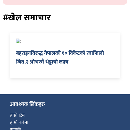
शुपालन
#खेल समाचार
बहराइनविरुद्ध नेपालको १० विकेटको रबाफिलो
जित,२ ओभरमै भेट्टायो लक्ष्य
जन
आबश्यक लिंकहरु
हाम्रो टिम
हाम्रो बारेमा
सम्पर्क