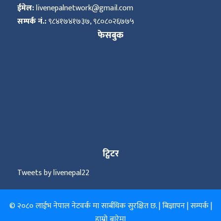
ित्य
ईमेल:
livenepalnetwork@gmail.com
सम्पर्क नं.:
९८४१७४१७३७, ९८०८०२६७७५
र
फेसबुक
्रिका
ाज
ट्विटर
Tweets by livenepal22
© २०८० लाईभ नेपाल नेटवर्क मा सार्बधिक सुरक्षित छ. |
बिज्ञापन
|
सम्पर्क
|
हाम्रो बारेमा