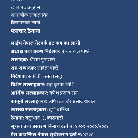
खबर पठाउनुहोस
सामाजीक संजाल तिर
बिज्ञापनको लागी
पत्राचार ठेगाना
ा
लाईभ नेपाल नेटवर्क डट कम का लागी
अध्यक्ष तथा प्रबन्ध निर्देशक:
पुष्कर राज पाण्डे
सम्पादक:
श्रीराम पुडासैनी
सह-सम्पादक:
सविता पाण्डे
निर्देशक:
सावित्री बस्नेत (सवु)
ी
विशेष सल्लाहकार:
रुद्र कुमार जोशि
आर्थिक सल्लाहकार:
गणेश प्रसाद राय
ियो
कानूनी सल्लाहकार:
अधिवक्ता हरि प्रसाद खनाल
स्वास्थ्य सल्लाहकार:
दुर्गा वानिया
ठेगाना:
बसुन्धारा-३, काठमाडौं
 बिशेष
सूचना तथा प्रसारण बिभाग दर्ता नं:
४२०९-२०८०/२०८१
प्रेस काउन्सिल नेपाल सुचीकरण दर्ता नं:
४२२८