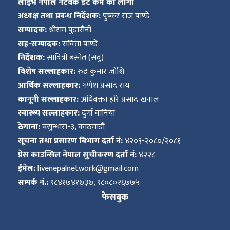
लाईभ नेपाल नेटवर्क डट कम का लागी
अध्यक्ष तथा प्रबन्ध निर्देशक:
पुष्कर राज पाण्डे
सम्पादक:
श्रीराम पुडासैनी
सह-सम्पादक:
सविता पाण्डे
निर्देशक:
सावित्री बस्नेत (सवु)
विशेष सल्लाहकार:
रुद्र कुमार जोशि
आर्थिक सल्लाहकार:
गणेश प्रसाद राय
कानूनी सल्लाहकार:
अधिवक्ता हरि प्रसाद खनाल
स्वास्थ्य सल्लाहकार:
दुर्गा वानिया
ठेगाना:
बसुन्धारा-३, काठमाडौं
सूचना तथा प्रसारण बिभाग दर्ता नं:
४२०९-२०८०/२०८१
प्रेस काउन्सिल नेपाल सुचीकरण दर्ता नं:
४२२८
ईमेल:
livenepalnetwork@gmail.com
सम्पर्क नं.:
९८४१७४१७३७, ९८०८०२६७७५
फेसबुक