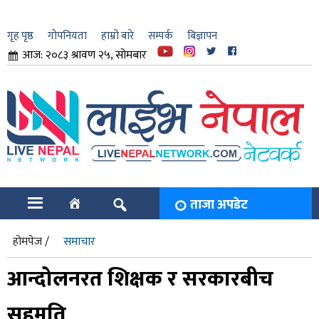
गृह पृष्ठ
गोपनियता
हाम्रो बारे
सम्पर्क
बिज्ञापन
आज: २०८३ श्रावण २५, सोमबार
ार
ि
ताजा अपडेट
होमपेज /
समाचार
आन्दोलनरत शिक्षक र सरकारबीच
सहमति