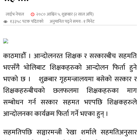
शुपालन
लाईभ नेपाल
२०८० आश्विन ५, शुक्रबार (२ साल अघि)
१३३५८ पटक पढिएको
अनुमानित पढ्ने समय : १ मिनेट
काठमाडौँ । आन्दोलनरत शिक्षक र सरकारबीच सहमति
भएसँगै भोलिबाट शिक्षकहरुको आन्दोलन फिर्ता हुने
भएको छ । शुक्रबार गृहमन्त्रालयमा बसेको सरकार र
शिक्षकहरुबीचको छलफलमा शिक्षकहरुका माग
सम्बोधन गर्न सरकार सहमत भएपछि शिक्षकहरुले
जन
आन्दोलनका कार्यक्रम फिर्ता गर्ने भएका हुन् ।
सहमतिपछि सञ्चारमन्त्री रेखा शर्माले सहमतिअनुसार