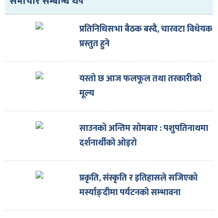
समाचार सम्बन्धि थप
ित्य
र
प्रतिनिधिसभा बैठक बस्दै, चारवटा विधेयक
प्रस्तुत हुने
्रिका
यस्तो छ आज फलफूल तथा तरकारीको
मूल्य
ाज
साउनको अन्तिम सोमबार : पशुपतिनाथमा
दर्शनार्थीको ओइरो
प्रकृति, संस्कृति र इतिहासले सजिएको
मर्स्याङ्दीमा पर्यटनको सम्भावना