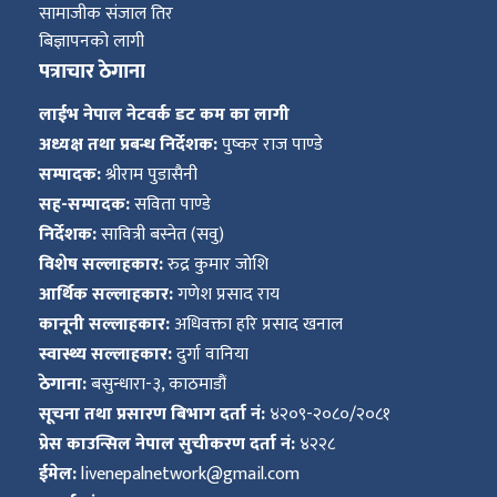
सामाजीक संजाल तिर
बिज्ञापनको लागी
पत्राचार ठेगाना
लाईभ नेपाल नेटवर्क डट कम का लागी
अध्यक्ष तथा प्रबन्ध निर्देशक:
पुष्कर राज पाण्डे
सम्पादक:
श्रीराम पुडासैनी
सह-सम्पादक:
सविता पाण्डे
निर्देशक:
सावित्री बस्नेत (सवु)
विशेष सल्लाहकार:
रुद्र कुमार जोशि
आर्थिक सल्लाहकार:
गणेश प्रसाद राय
कानूनी सल्लाहकार:
अधिवक्ता हरि प्रसाद खनाल
स्वास्थ्य सल्लाहकार:
दुर्गा वानिया
ठेगाना:
बसुन्धारा-३, काठमाडौं
सूचना तथा प्रसारण बिभाग दर्ता नं:
४२०९-२०८०/२०८१
प्रेस काउन्सिल नेपाल सुचीकरण दर्ता नं:
४२२८
ईमेल:
livenepalnetwork@gmail.com