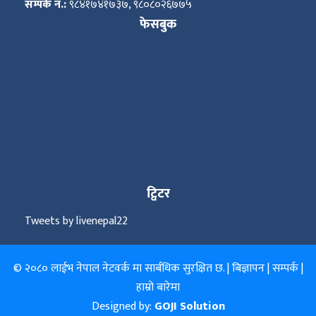
सम्पर्क नं.:
९८४१७४१७३७, ९८०८०२६७७५
फेसबुक
ट्विटर
Tweets by livenepal22
© २०८० लाईभ नेपाल नेटवर्क मा सार्बधिक सुरक्षित छ. |
बिज्ञापन
|
सम्पर्क
|
हाम्रो बारेमा
Designed by:
GOJI Solution