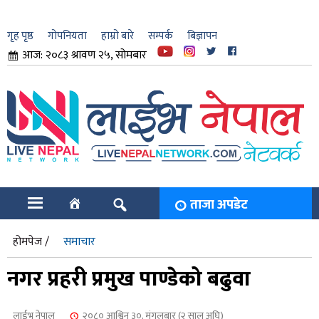
गृह पृष्ठ
गोपनियता
हाम्रो बारे
सम्पर्क
बिज्ञापन
आज: २०८३ श्रावण २५, सोमबार
ार
ि
ताजा अपडेट
होमपेज /
समाचार
नगर प्रहरी प्रमुख पाण्डेको बढुवा
लाईभ नेपाल
२०८० आश्विन ३०, मंगलबार (२ साल अघि)