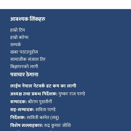
आबश्यक लिंकहरु
हाम्रो टिम
हाम्रो बारेमा
सम्पर्क
खबर पठाउनुहोस
सामाजीक संजाल तिर
बिज्ञापनको लागी
पत्राचार ठेगाना
लाईभ नेपाल नेटवर्क डट कम का लागी
अध्यक्ष तथा प्रबन्ध निर्देशक:
पुष्कर राज पाण्डे
सम्पादक:
श्रीराम पुडासैनी
सह-सम्पादक:
सविता पाण्डे
निर्देशक:
सावित्री बस्नेत (सवु)
विशेष सल्लाहकार:
रुद्र कुमार जोशि