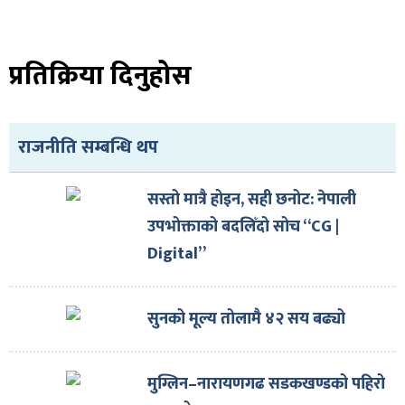
ित्य
र
प्रतिक्रिया दिनुहोस
्रिका
राजनीति सम्बन्धि थप
सस्तो मात्रै होइन, सही छनोट: नेपाली
उपभोक्ताको बदलिँदो सोच “CG |
ाज
Digital”
सुनको मूल्य तोलामै ४२ सय बढ्यो
मुग्लिन–नारायणगढ सडकखण्डको पहिरो