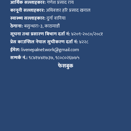
आर्थिक सल्लाहकार:
गणेश प्रसाद राय
कानूनी सल्लाहकार:
अधिवक्ता हरि प्रसाद खनाल
स्वास्थ्य सल्लाहकार:
दुर्गा वानिया
ठेगाना:
बसुन्धारा-३, काठमाडौं
सूचना तथा प्रसारण बिभाग दर्ता नं:
४२०९-२०८०/२०८१
प्रेस काउन्सिल नेपाल सुचीकरण दर्ता नं:
४२२८
ईमेल:
livenepalnetwork@gmail.com
सम्पर्क नं.:
९८४१७४१७३७, ९८०८०२६७७५
फेसबुक