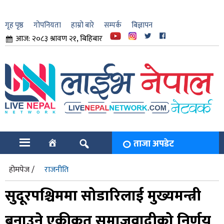
गृह पृष्ठ
गोपनियता
हाम्रो बारे
सम्पर्क
बिज्ञापन
आज: २०८३ श्रावण २१, बिहिबार
ार
ि
ताजा अपडेट
होमपेज /
राजनीति
सुदूरपश्चिममा सोडारिलाई मुख्यमन्त्री
बनाउने एकीकृत समाजवादीको निर्णय