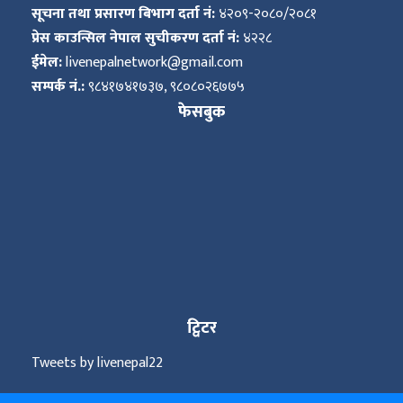
सूचना तथा प्रसारण बिभाग दर्ता नं:
४२०९-२०८०/२०८१
प्रेस काउन्सिल नेपाल सुचीकरण दर्ता नं:
४२२८
ईमेल:
livenepalnetwork@gmail.com
सम्पर्क नं.:
९८४१७४१७३७, ९८०८०२६७७५
फेसबुक
ट्विटर
Tweets by livenepal22