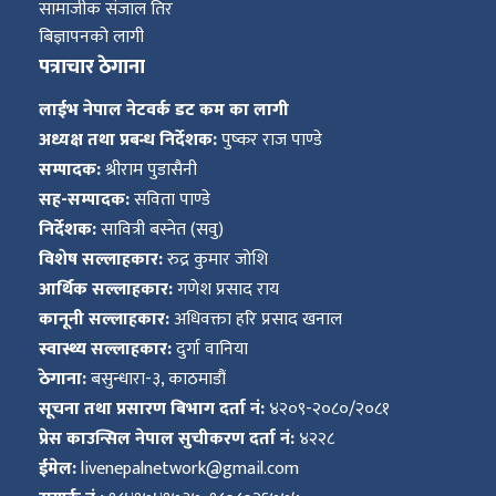
सामाजीक संजाल तिर
बिज्ञापनको लागी
पत्राचार ठेगाना
लाईभ नेपाल नेटवर्क डट कम का लागी
अध्यक्ष तथा प्रबन्ध निर्देशक:
पुष्कर राज पाण्डे
सम्पादक:
श्रीराम पुडासैनी
सह-सम्पादक:
सविता पाण्डे
निर्देशक:
सावित्री बस्नेत (सवु)
विशेष सल्लाहकार:
रुद्र कुमार जोशि
आर्थिक सल्लाहकार:
गणेश प्रसाद राय
कानूनी सल्लाहकार:
अधिवक्ता हरि प्रसाद खनाल
स्वास्थ्य सल्लाहकार:
दुर्गा वानिया
ठेगाना:
बसुन्धारा-३, काठमाडौं
सूचना तथा प्रसारण बिभाग दर्ता नं:
४२०९-२०८०/२०८१
प्रेस काउन्सिल नेपाल सुचीकरण दर्ता नं:
४२२८
ईमेल:
livenepalnetwork@gmail.com