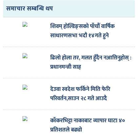
ित्य
समाचार सम्बन्धि थप
र
शिवम् होल्डिङ्सको पाँचौँ वार्षिक
साधारणसभा भदौ १४गते हुने
्रिका
ढिलो होला तर, गलत हुँदैन नआत्तिनुहोस् :
प्रधानमन्त्री साह
ाज
देउवा स्वदेश फर्किने मिति फेरि
परिवर्तन,साउन २८ गते आउदै
काँकरभिट्टा नाकाबाट व्यापार घाटा ४०
प्रतिशतले बढ्यो