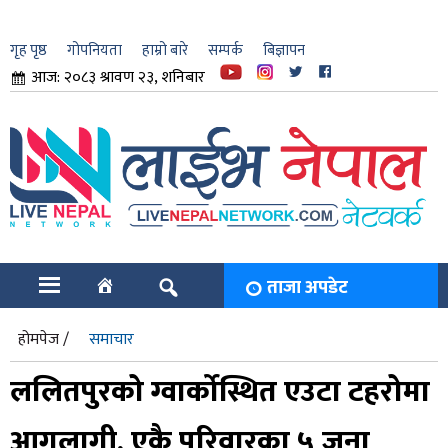
गृह पृष्ठ
गोपनियता
हाम्रो बारे
सम्पर्क
बिज्ञापन
आज: २०८३ श्रावण २३, शनिबार
ार
ि
ताजा अपडेट
होमपेज /
समाचार
ललितपुरको ग्वार्कोस्थित एउटा टहरोमा
आगलागी, एकै परिवारका ५ जना