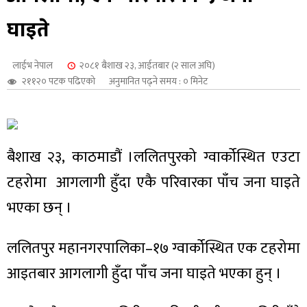
शुपालन
घाइते
लाईभ नेपाल
२०८१ बैशाख २३, आईतबार (२ साल अघि)
२११२० पटक पढिएको
अनुमानित पढ्ने समय : ० मिनेट
बैशाख २३, काठमाडौं ।ललितपुरको ग्वार्कोस्थित एउटा
टहरोमा आगलागी हुँदा एकै परिवारका पाँच जना घाइते
भएका छन् ।
जन
ललितपुर महानगरपालिका–१७ ग्वार्कोस्थित एक टहरोमा
आइतबार आगलागी हुँदा पाँच जना घाइते भएका हुन् ।