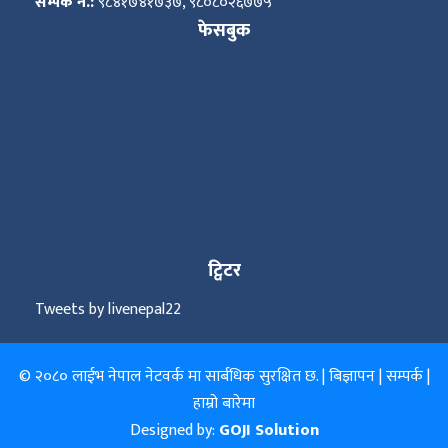
सम्पर्क नं.:
९८४१७४१७३७, ९८०८०२६७७५
फेसबुक
ट्विटर
Tweets by livenepal22
© २०८० लाईभ नेपाल नेटवर्क मा सार्बधिक सुरक्षित छ. |
बिज्ञापन
|
सम्पर्क
|
हाम्रो बारेमा
Designed by:
GOJI Solution