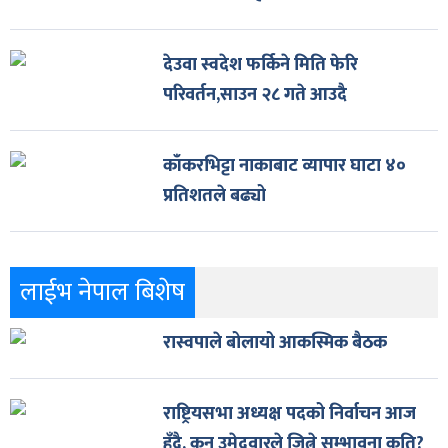
देउवा स्वदेश फर्किने मिति फेरि
परिवर्तन,साउन २८ गते आउदै
काँकरभिट्टा नाकाबाट व्यापार घाटा ४०
प्रतिशतले बढ्यो
लाईभ नेपाल बिशेष
रास्वपाले बोलायो आकस्मिक बैठक
राष्ट्रियसभा अध्यक्ष पदको निर्वाचन आज
हुँदै, कुन उमेदवारले जित्ने सम्भावना कति?