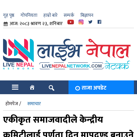
गृह पृष्ठ
गोपनियता
हाम्रो बारे
सम्पर्क
बिज्ञापन
आज: २०८३ श्रावण २३, शनिबार
ार
ि
ताजा अपडेट
होमपेज /
समाचार
एकीकृत समाजवादीले केन्द्रीय
कमिटीलाई पूर्णता दिन मापदण्ड बनाउने