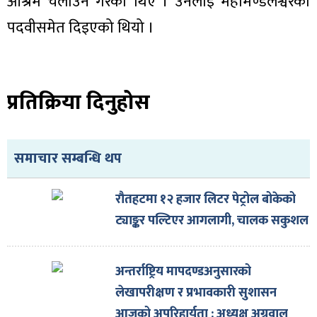
आश्रम चलाउने गरेका थिए । उनलाई महामण्डलेश्वरको
ित्य
पदवीसमेत दिइएको थियो ।
र
प्रतिक्रिया दिनुहोस
्रिका
समाचार सम्बन्धि थप
ाज
रौतहटमा १२ हजार लिटर पेट्रोल बोकेको
ट्याङ्कर पल्टिएर आगलागी, चालक सकुशल
अन्तर्राष्ट्रिय मापदण्डअनुसारको
लेखापरीक्षण र प्रभावकारी सुशासन
आजको अपरिहार्यता : अध्यक्ष अग्रवाल