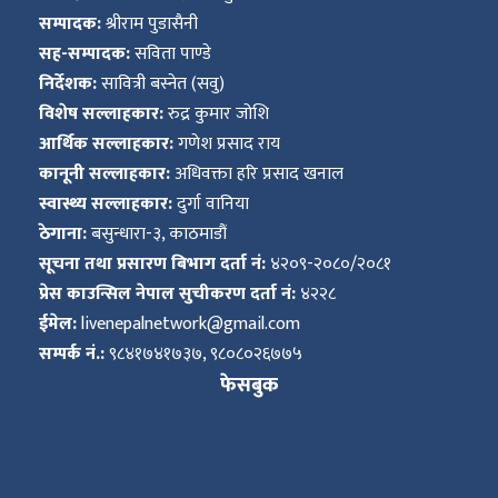
सम्पादक:
श्रीराम पुडासैनी
सह-सम्पादक:
सविता पाण्डे
निर्देशक:
सावित्री बस्नेत (सवु)
विशेष सल्लाहकार:
रुद्र कुमार जोशि
आर्थिक सल्लाहकार:
गणेश प्रसाद राय
कानूनी सल्लाहकार:
अधिवक्ता हरि प्रसाद खनाल
स्वास्थ्य सल्लाहकार:
दुर्गा वानिया
ठेगाना:
बसुन्धारा-३, काठमाडौं
सूचना तथा प्रसारण बिभाग दर्ता नं:
४२०९-२०८०/२०८१
प्रेस काउन्सिल नेपाल सुचीकरण दर्ता नं:
४२२८
ईमेल:
livenepalnetwork@gmail.com
सम्पर्क नं.:
९८४१७४१७३७, ९८०८०२६७७५
फेसबुक