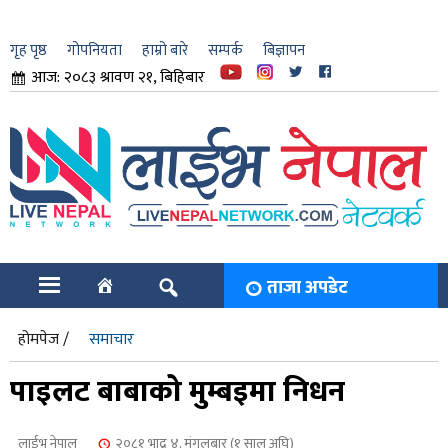
गृह पृष्ठ
गोपनियता
हाम्रो बारे
सम्पर्क
बिज्ञापन
आज: २०८३ श्रावण २१, बिहिबार
ार
ि
ताजा अपडेट
होमपेज /
समाचार
पाइलट बाबाको मुम्बइमा निधन
लाईभ नेपाल
२०८१ भाद्र ४, मंगलबार (१ साल अघि)