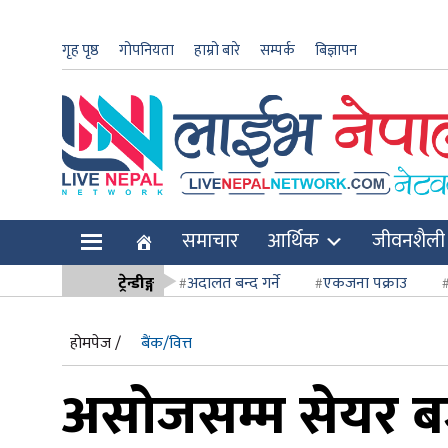
गृह पृष्ठ
गोपनियता
हाम्रो बारे
सम्पर्क
बिज्ञापन
ार
समाचार
आर्थिक
जीवनशैली
ि
ट्रेन्डीङ्ग
अदालत बन्द गर्ने
एकजना पक्राउ
सर्वोच्च अदाल
होमपेज /
बैंक/वित्त
असाेजसम्म सेयर ब