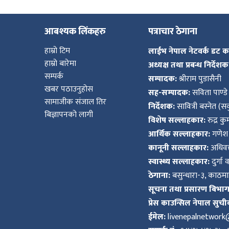
आबश्यक लिंकहरु
पत्राचार ठेगाना
हाम्रो टिम
लाईभ नेपाल नेटवर्क डट 
हाम्रो बारेमा
अध्यक्ष तथा प्रबन्ध निर्देशक
सम्पर्क
सम्पादक:
श्रीराम पुडासैनी
खबर पठाउनुहोस
सह-सम्पादक:
सविता पाण्डे
सामाजीक संजाल तिर
निर्देशक:
सावित्री बस्नेत (सव
बिज्ञापनको लागी
विशेष सल्लाहकार:
रुद्र क
आर्थिक सल्लाहकार:
गणेश 
कानूनी सल्लाहकार:
अधिवक्
स्वास्थ्य सल्लाहकार:
दुर्गा 
ठेगाना:
बसुन्धारा-३, काठमाड
सूचना तथा प्रसारण बिभाग द
प्रेस काउन्सिल नेपाल सुची
ईमेल:
livenepalnetwor