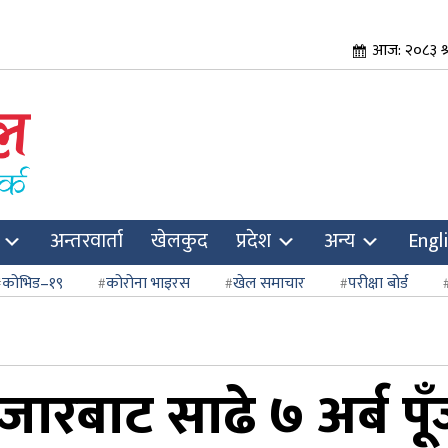
आज: २०८३ श्
अन्तरवार्ता
खेलकुद
प्रदेश
अन्य
Engl
कोभिड–१९
कोरोना भाइरस
खेल समाचार
परीक्षा बोर्ड
जारबाट साढे ७ अर्ब 