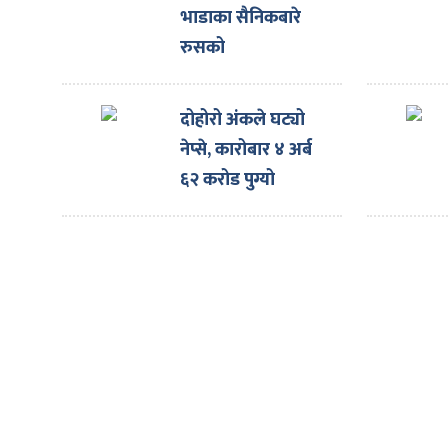
ित्य
भाडाका सैनिकबारे
र
रुसको
अस्वीकारोक्ति
दोहोरो अंकले घट्यो
्रिका
नेप्से, कारोबार ४ अर्ब
६२ करोड पुग्यो
ाज