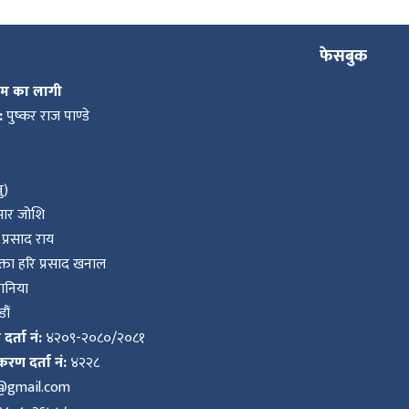
फेसबुक
कम का लागी
:
पुष्कर राज पाण्डे
ु)
ुमार जोशि
प्रसाद राय
ता हरि प्रसाद खनाल
वानिया
ौं
र्ता नं:
४२०९-२०८०/२०८१
करण दर्ता नं:
४२२८
k@gmail.com