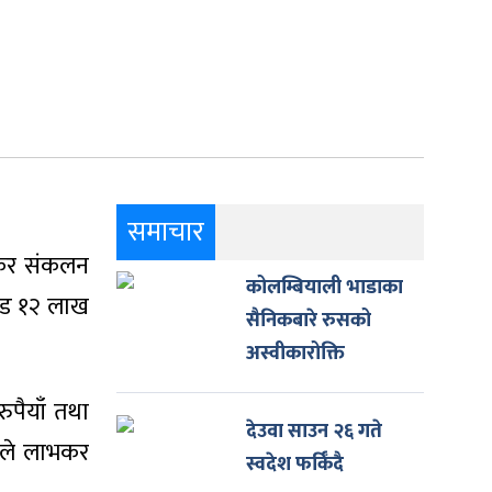
समाचार
भकर संकलन
कोलम्बियाली भाडाका
ोड १२ लाख
सैनिकबारे रुसको
अस्वीकारोक्ति
ुपैयाँ तथा
देउवा साउन २६ गते
तले लाभकर
स्वदेश फर्किँदै