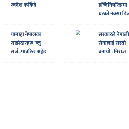
स्वदेश फर्किँदै
इन्जिनियरिङमा
घरको नक्सा डि
गराउँदा ३३ प्रत
छुट
यामाहा नेपालका
सरकारले नेपाल
साझेदारहरू ‘ब्लु
सेनालाई सस्तो
सर्ज–पावरिङ अहेड
बनायो : मिराज
टुगेदर पार्टनर्स मिट’
ढुंगाना
सम्पन्न गरी स्वदेश
फिर्ता