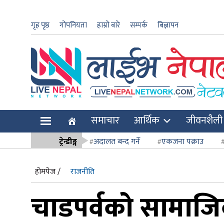
गृह पृष्ठ
गोपनियता
हाम्रो बारे
सम्पर्क
बिज्ञापन
ार
समाचार
आर्थिक
जीवनशैली
ि
ट्रेन्डीङ्ग
अदालत बन्द गर्ने
एकजना पक्राउ
सर्वोच्च अदाल
होमपेज /
राजनीति
चाडपर्वको सामाजिक