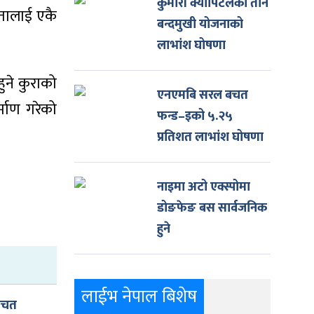
कुमारी क्यापिटलका तीन
ीयतालाई एकै
बन्दमुखी योजनाको
लाभांश घोषणा
ुने कुराको
एनएमबि सरल बचत
्माण गरेको
फन्ड–इको ५.२५
प्रतिशत लाभांश घोषणा
नाइमा अटो एक्स्पोमा
डोङफेङ बस सार्वजनिक
हुने
लाईभ नेपाल बिशेष
बचत