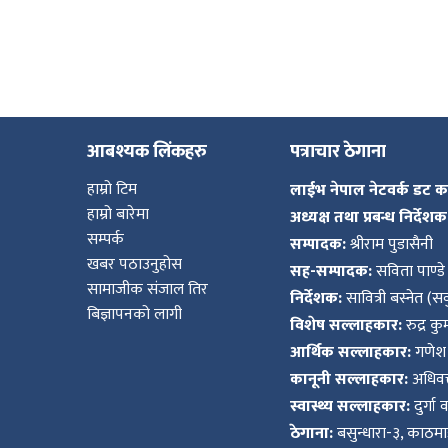
आबश्यक लिंकहरु
पत्राचार ठेगाना
हाम्रो टिम
लाईभ नेपाल नेटवर्क डट 
हाम्रो बारेमा
अध्यक्ष तथा प्रबन्ध निर्देशक
सम्पर्क
सम्पादक:
श्रीराम पुडासैनी
खबर पठाउनुहोस
सह-सम्पादक:
सविता पाण्डे
सामाजीक संजाल तिर
निर्देशक:
सावित्री बस्नेत (सव
बिज्ञापनको लागी
विशेष सल्लाहकार:
रुद्र क
आर्थिक सल्लाहकार:
गणेश 
कानूनी सल्लाहकार:
अधिवक्
स्वास्थ्य सल्लाहकार:
दुर्गा 
ठेगाना:
बसुन्धारा-३, काठमाड