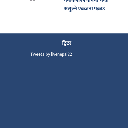
नेमकिपाको नाममा चन्दा
असुल्ने एकजना पक्राउ
ट्विटर
Tweets by livenepal22