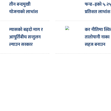
तीन बन्दमुखी
फन्ड–इको ५.२
योजनाको लाभांश
प्रतिशत लाभांश
घोषणा
घोषणा
ग्यासको बढ्दो माग र
कर नीतिमा स्थि
आपूर्तिबीच सन्तुलन
तातोपानी नाका
ल्याउन सरकार
सहज बनाउन
प्रयासरतः उद्योगमन्त्री
नाइमाको माग,
एक्स्पोका लागि
ल्याइएका दर्जनौँ
गाडी नाकामै रो