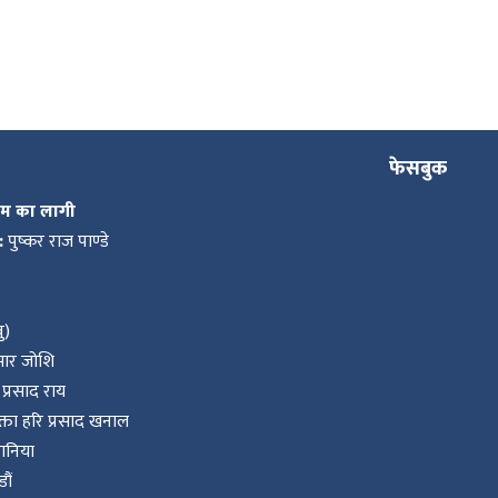
फेसबुक
कम का लागी
:
पुष्कर राज पाण्डे
ु)
ुमार जोशि
प्रसाद राय
ता हरि प्रसाद खनाल
वानिया
ौं