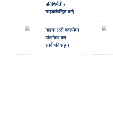
ित्य
प्रविधिमैत्री र
र
ग्राहककेन्द्रित बन्दै
अघि बढिरहेको छ :
अध्यक्ष मल्ल
नाइमा अटो एक्स्पोमा
्रिका
डोङफेङ बस
सार्वजनिक हुने
ाज