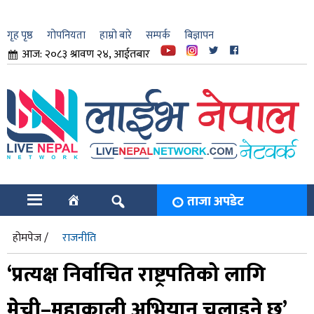
गृह पृष्ठ
गोपनियता
हाम्रो बारे
सम्पर्क
बिज्ञापन
आज: २०८३ श्रावण २४, आईतबार
ार
ि
ताजा अपडेट
होमपेज /
राजनीति
‘प्रत्यक्ष निर्वाचित राष्ट्रपतिको लागि
मेची–महाकाली अभियान चलाइने छ’