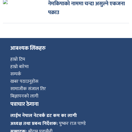
नेमकिपाको नाममा चन्दा असुल्ने एकजना
पक्राउ
आबश्यक लिंकहरु
हाम्रो टिम
हाम्रो बारेमा
सम्पर्क
खबर पठाउनुहोस
सामाजीक संजाल तिर
बिज्ञापनको लागी
पत्राचार ठेगाना
लाईभ नेपाल नेटवर्क डट कम का लागी
अध्यक्ष तथा प्रबन्ध निर्देशक:
पुष्कर राज पाण्डे
सम्पादक:
श्रीराम पुडासैनी