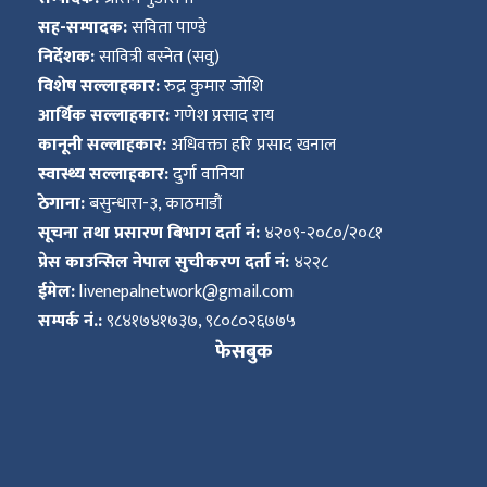
सह-सम्पादक:
सविता पाण्डे
निर्देशक:
सावित्री बस्नेत (सवु)
विशेष सल्लाहकार:
रुद्र कुमार जोशि
आर्थिक सल्लाहकार:
गणेश प्रसाद राय
कानूनी सल्लाहकार:
अधिवक्ता हरि प्रसाद खनाल
स्वास्थ्य सल्लाहकार:
दुर्गा वानिया
ठेगाना:
बसुन्धारा-३, काठमाडौं
सूचना तथा प्रसारण बिभाग दर्ता नं:
४२०९-२०८०/२०८१
प्रेस काउन्सिल नेपाल सुचीकरण दर्ता नं:
४२२८
ईमेल:
livenepalnetwork@gmail.com
सम्पर्क नं.:
९८४१७४१७३७, ९८०८०२६७७५
फेसबुक