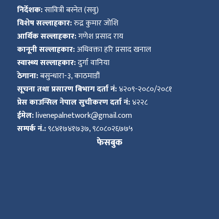
निर्देशक:
सावित्री बस्नेत (सवु)
विशेष सल्लाहकार:
रुद्र कुमार जोशि
आर्थिक सल्लाहकार:
गणेश प्रसाद राय
कानूनी सल्लाहकार:
अधिवक्ता हरि प्रसाद खनाल
स्वास्थ्य सल्लाहकार:
दुर्गा वानिया
ठेगाना:
बसुन्धारा-३, काठमाडौं
सूचना तथा प्रसारण बिभाग दर्ता नं:
४२०९-२०८०/२०८१
प्रेस काउन्सिल नेपाल सुचीकरण दर्ता नं:
४२२८
ईमेल:
livenepalnetwork@gmail.com
सम्पर्क नं.:
९८४१७४१७३७, ९८०८०२६७७५
फेसबुक