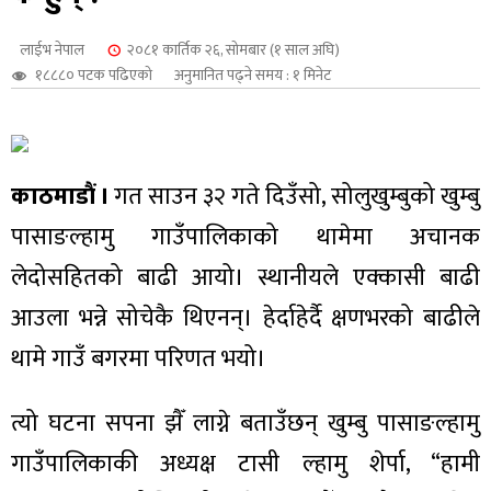
शुपालन
लाईभ नेपाल
२०८१ कार्तिक २६, सोमबार (१ साल अघि)
१८८८० पटक पढिएको
अनुमानित पढ्ने समय : १ मिनेट
काठमाडौं ।
गत साउन ३२ गते दिउँसो, सोलुखुम्बुको खुम्बु
पासाङल्हामु गाउँपालिकाको थामेमा अचानक
लेदोसहितको बाढी आयो। स्थानीयले एक्कासी बाढी
आउला भन्ने सोचेकै थिएनन्। हेर्दाहेर्दै क्षणभरको बाढीले
थामे गाउँ बगरमा परिणत भयो।
जन
त्यो घटना सपना झैँ लाग्ने बताउँछन् खुम्बु पासाङल्हामु
गाउँपालिकाकी अध्यक्ष टासी ल्हामु शेर्पा, “हामी