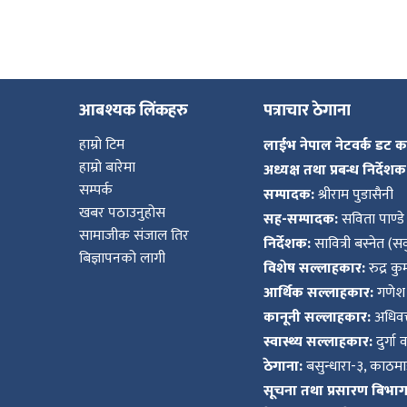
आबश्यक लिंकहरु
पत्राचार ठेगाना
हाम्रो टिम
लाईभ नेपाल नेटवर्क डट 
हाम्रो बारेमा
अध्यक्ष तथा प्रबन्ध निर्देशक
सम्पर्क
सम्पादक:
श्रीराम पुडासैनी
खबर पठाउनुहोस
सह-सम्पादक:
सविता पाण्डे
सामाजीक संजाल तिर
निर्देशक:
सावित्री बस्नेत (सव
बिज्ञापनको लागी
विशेष सल्लाहकार:
रुद्र क
आर्थिक सल्लाहकार:
गणेश 
कानूनी सल्लाहकार:
अधिवक्
स्वास्थ्य सल्लाहकार:
दुर्गा 
ठेगाना:
बसुन्धारा-३, काठमाड
सूचना तथा प्रसारण बिभाग द