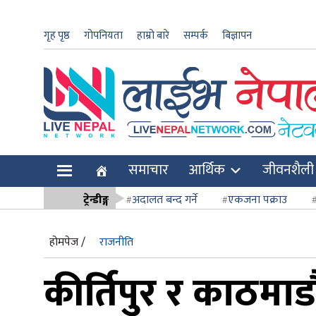
गृह पृष्ठ
गोपनियता
हाम्रो बारे
सम्पर्क
बिज्ञापन
ार
समाचार
आर्थिक
जीवनशैली
ि
ट्रेन्डीङ्ग
अदालत बन्द गर्ने
एकजना पक्राउ
सर्वोच्च अदाल
होमपेज /
राजनीति
कीर्तिपुर र काठमा