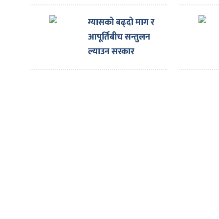
ित्य
घोषणा
ग्यासको बढ्दो माग र
र
आपूर्तिबीच सन्तुलन
ल्याउन सरकार
प्रयासरतः उद्योगमन्त्री
्रिका
ाज