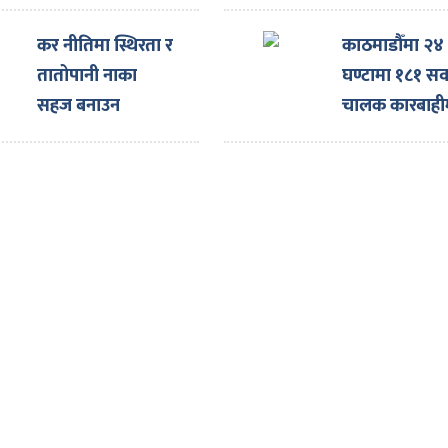
घोषणा
कर नीतिमा स्थिरता र
काठमाडौँमा २४
तातोपानी नाका
घण्टामा १८१ सव
सहज बनाउन
चालक कारबाही
नाइमाको माग,
एक्स्पोका लागि
ल्याइएका दर्जनौँ
गाडी नाकामै रोकिए