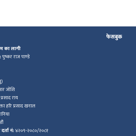
फेसबुक
कम का लागी
:
पुष्कर राज पाण्डे
ु)
ुमार जोशि
प्रसाद राय
ता हरि प्रसाद खनाल
वानिया
ौं
र्ता नं:
४२०९-२०८०/२०८१