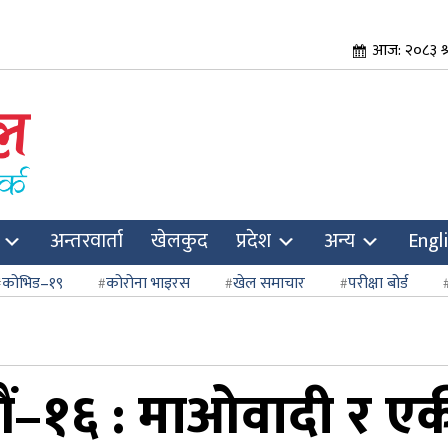
आज: २०८३ श्
अन्तरवार्ता
खेलकुद
प्रदेश
अन्य
Engl
कोभिड–१९
कोरोना भाइरस
खेल समाचार
परीक्षा बोर्ड
डौं–१६ : माओवादी र ए