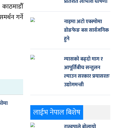
प्रतिशत लाभांश घोषणा
 काठमाडौँ
र्थन गर्ने
नाइमा अटो एक्स्पोमा
डोङफेङ बस सार्वजनिक
हुने
ग्यासको बढ्दो माग र
आपूर्तिबीच सन्तुलन
ल्याउन सरकार प्रयासरतः
उद्योगमन्त्री
पोमा
लाईभ नेपाल बिशेष
रास्वपाले बोलायो