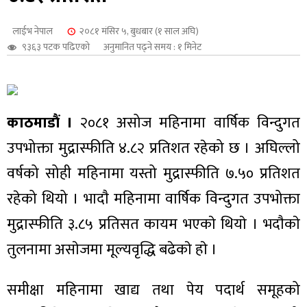
शुपालन
लाईभ नेपाल
२०८१ मंसिर ५, बुधबार (१ साल अघि)
९३६३ पटक पढिएको
अनुमानित पढ्ने समय : १ मिनेट
काठमाडौं ।
२०८१ असोज महिनामा वार्षिक विन्दुगत
उपभोक्ता मुद्रास्फीति ४.८२ प्रतिशत रहेको छ । अघिल्लो
वर्षको सोही महिनामा यस्तो मुद्रास्फीति ७.५० प्रतिशत
रहेको थियो । भादाै महिनामा वार्षिक विन्दुगत उपभोक्ता
मुद्रास्फीति ३.८५ प्रतिसत कायम भएकाे थियाे । भदाैकाे
जन
तुलनामा असाेजमा मूल्यवृद्धि बढेकाे हाे ।
समीक्षा महिनामा खाद्य तथा पेय पदार्थ समूहको