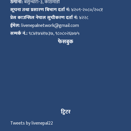
ठेगाना:
बसुन्धारा-३, काठमाडौं
सूचना तथा प्रसारण बिभाग दर्ता नं:
४२०९-२०८०/२०८१
प्रेस काउन्सिल नेपाल सुचीकरण दर्ता नं:
४२२८
ईमेल:
livenepalnetwork@gmail.com
सम्पर्क नं.:
९८४१७४१७३७, ९८०८०२६७७५
फेसबुक
ट्विटर
Tweets by livenepal22