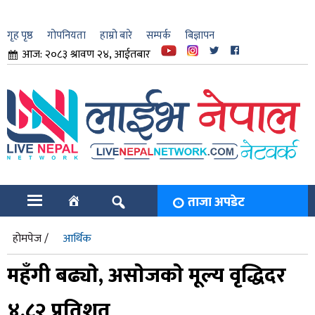
गृह पृष्ठ
गोपनियता
हाम्रो बारे
सम्पर्क
बिज्ञापन
आज: २०८३ श्रावण २४, आईतबार
ार
ि
ताजा अपडेट
होमपेज /
आर्थिक
महँगी बढ्याे, असाेजकाे मूल्य वृद्धिदर
४.८२ प्रतिशत