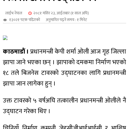
शुपालन
लाईभ नेपाल
२०८१ मंसिर २३, आईतबार (१ साल अघि)
१३०२१ पटक पढिएको
अनुमानित पढ्ने समय : १ मिनेट
काठमाडौं ।
प्रधानमन्त्री केपी शर्मा ओली आज गृह जिल्ला
झापा जाने भएका छन् । झापाको दमकमा निर्माण भएको
१८ तले बिजनेस टावरको उद्घाटनका लागि प्रधानमन्त्री
झापा जान लागेका हुन् ।
जन
उक्त टावरको ५ वर्षअघि तत्कालीन प्रधानमन्त्री ओलीले नै
उद्घाटन गरेका थिए ।
चिनियाँ निर्माण कम्पनी जेडसीजीआईआईसी र आशिष