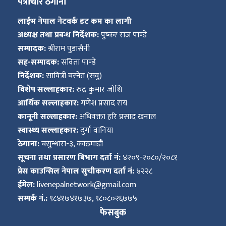
पत्राचार ठेगाना
लाईभ नेपाल नेटवर्क डट कम का लागी
अध्यक्ष तथा प्रबन्ध निर्देशक:
पुष्कर राज पाण्डे
सम्पादक:
श्रीराम पुडासैनी
सह-सम्पादक:
सविता पाण्डे
निर्देशक:
सावित्री बस्नेत (सवु)
विशेष सल्लाहकार:
रुद्र कुमार जोशि
आर्थिक सल्लाहकार:
गणेश प्रसाद राय
कानूनी सल्लाहकार:
अधिवक्ता हरि प्रसाद खनाल
स्वास्थ्य सल्लाहकार:
दुर्गा वानिया
ठेगाना:
बसुन्धारा-३, काठमाडौं
सूचना तथा प्रसारण बिभाग दर्ता नं:
४२०९-२०८०/२०८१
प्रेस काउन्सिल नेपाल सुचीकरण दर्ता नं:
४२२८
ईमेल:
livenepalnetwork@gmail.com
सम्पर्क नं.:
९८४१७४१७३७, ९८०८०२६७७५
फेसबुक