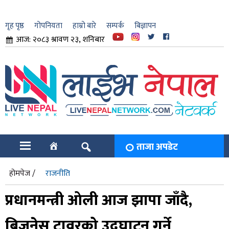
गृह पृष्ठ
गोपनियता
हाम्रो बारे
सम्पर्क
बिज्ञापन
आज: २०८३ श्रावण २३, शनिबार
ार
ि
ताजा अपडेट
होमपेज /
राजनीति
प्रधानमन्त्री ओली आज झापा जाँदै,
बिजनेस टावरको उद्घाटन गर्ने