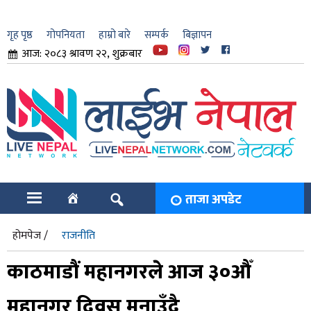
गृह पृष्ठ
गोपनियता
हाम्रो बारे
सम्पर्क
बिज्ञापन
आज: २०८३ श्रावण २२, शुक्रबार
ार
ि
ताजा अपडेट
होमपेज /
राजनीति
काठमाडौं महानगरले आज ३०औँ
महानगर दिवस मनाउँदै