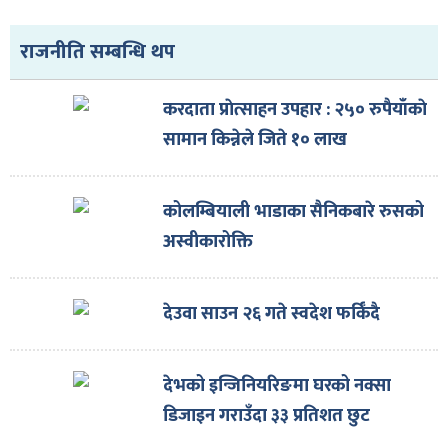
ित्य
र
राजनीति सम्बन्धि थप
करदाता प्राेत्साहन उपहार : २५० रुपैयाँकाे
्रिका
सामान किन्नेले जिते १० लाख
कोलम्बियाली भाडाका सैनिकबारे रुसको
अस्वीकारोक्ति
ाज
देउवा साउन २६ गते स्वदेश फर्किँदै
देभको इन्जिनियरिङमा घरको नक्सा
डिजाइन गराउँदा ३३ प्रतिशत छुट