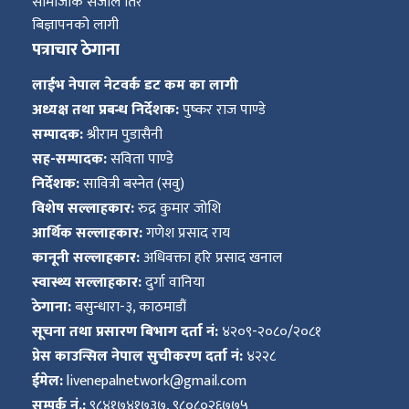
सामाजीक संजाल तिर
बिज्ञापनको लागी
पत्राचार ठेगाना
लाईभ नेपाल नेटवर्क डट कम का लागी
अध्यक्ष तथा प्रबन्ध निर्देशक:
पुष्कर राज पाण्डे
सम्पादक:
श्रीराम पुडासैनी
सह-सम्पादक:
सविता पाण्डे
निर्देशक:
सावित्री बस्नेत (सवु)
विशेष सल्लाहकार:
रुद्र कुमार जोशि
आर्थिक सल्लाहकार:
गणेश प्रसाद राय
कानूनी सल्लाहकार:
अधिवक्ता हरि प्रसाद खनाल
स्वास्थ्य सल्लाहकार:
दुर्गा वानिया
ठेगाना:
बसुन्धारा-३, काठमाडौं
सूचना तथा प्रसारण बिभाग दर्ता नं:
४२०९-२०८०/२०८१
प्रेस काउन्सिल नेपाल सुचीकरण दर्ता नं:
४२२८
ईमेल:
livenepalnetwork@gmail.com
सम्पर्क नं.:
९८४१७४१७३७, ९८०८०२६७७५