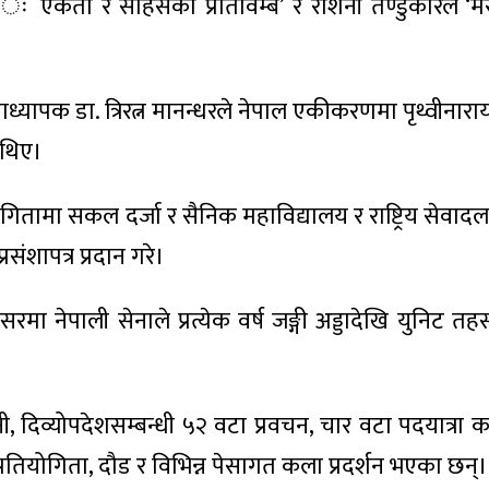
 ः एकता र साहसको प्रतिविम्ब’ र रोशनी तण्डुकारले ‘मेर
्राध्यापक डा. त्रिरत्न मानन्धरले नेपाल एकीकरणमा पृथ्वीन
 थिए।
ितामा सकल दर्जा र सैनिक महाविद्यालय र राष्ट्रिय सेवादलतर
रसंशापत्र प्रदान गरे।
मा नेपाली सेनाले प्रत्येक वर्ष जङ्गी अड्डादेखि युनिट तह
दिव्योपदेशसम्बन्धी ५२ वटा प्रवचन, चार वटा पदयात्रा कार
रतियोगिता, दौड र विभिन्न पेसागत कला प्रदर्शन भएका छन्।