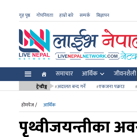
गृह पृष्ठ
गोपनियता
हाम्रो बारे
सम्पर्क
बिज्ञापन
ार
समाचार
आर्थिक
जीवनशैली
ि
ट्रेन्डीङ्ग
अदालत बन्द गर्ने
एकजना पक्राउ
सर्वोच्च अदाल
होमपेज /
आर्थिक
पृथ्वीजयन्तीका अवस