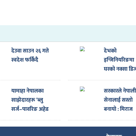
देउवा साउन २६ गते
देभको
स्वदेश फर्किँदै
इन्जिनियरिङमा
घरको नक्सा डि
गराउँदा ३३ प्रत
छुट
यामाहा नेपालका
सरकारले नेपाल
साझेदारहरू ‘ब्लु
सेनालाई सस्तो
सर्ज–पावरिङ अहेड
बनायो : मिराज
टुगेदर पार्टनर्स मिट’
ढुंगाना
सम्पन्न गरी स्वदेश