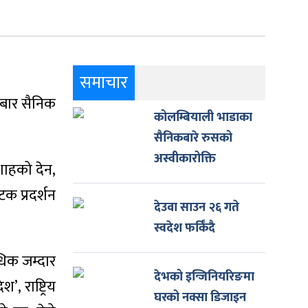
समाचार
िबार सैनिक
कोलम्बियाली भाडाका
सैनिकबारे रुसको
अस्वीकारोक्ति
शाहको देन,
टक प्रदर्शन
देउवा साउन २६ गते
स्वदेश फर्किँदै
िधिक जम्दार
देभको इन्जिनियरिङमा
, राष्ट्रिय
घरको नक्सा डिजाइन