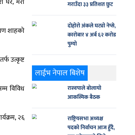
ो घर, मेरो
गराउँदा ३३ प्रतिशत छुट
दोहोरो अंकले घट्यो नेप्से,
ारायण शाहको
कारोबार ४ अर्ब ६२ करोड
पुग्यो
्फ उत्कृष्ट
लाईभ नेपाल बिशेष
सम्म विविध
रास्वपाले बोलायो
आकस्मिक बैठक
्यक्रम, २६
राष्ट्रियसभा अध्यक्ष
पदको निर्वाचन आज हुँदै,