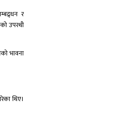
्बद्र्धन र
इएको उपरथी
कताको भावना
गरेका थिए।