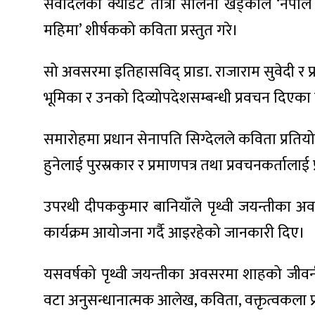
सेवादलका क्याडेट तात्रा सलिना खड्काले ‘नेपाल
महिमा’ शीर्षकको कविता प्रस्तुत गरे।
सो अवसरमा इतिहासविद् प्राडा. राजाराम सुवेदी र प
ा
भूमिका र उनको दिव्योपदेशसम्बन्धी प्रवचन दिएका
समारोहमा प्रधान सेनापति सिग्देलले कविता प्रतियोग
हुनेलाई पुरस्रकार र प्रमाणपत्र तथा प्रवचनकर्तालाई प्
ी
उपरथी दीपककुमार बानियाँले पृथ्वी जयन्तीका अवसर
ियो
कार्यक्रम आयोजना गर्दै आइरहेको जानकारी दिए।
यसवर्षको पृथ्वी जयन्तीका अवसरमा शाहको जीवनी, 
 बिशेष
वटा अनुसन्धानात्मक आलेख, कविता, वक्तृत्वकला प्