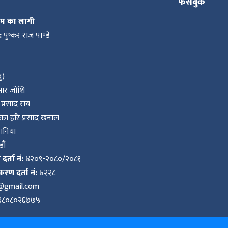
फिर्ता
फेसबुक
कम का लागी
:
पुष्कर राज पाण्डे
ु)
ुमार जोशि
प्रसाद राय
ता हरि प्रसाद खनाल
वानिया
ौं
र्ता नं:
४२०९-२०८०/२०८१
करण दर्ता नं:
४२२८
k@gmail.com
९८०८०२६७७५