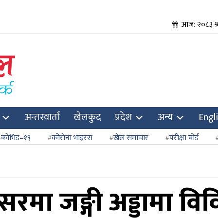
आज: २०८३ श्र
अन्तरवार्ता
खेलकुद
प्रदेश
अन्य
Engl
कोभिड–१९
कोरोना भाइरस
खेल समाचार
परीक्षा बोर्ड
रमा जङ्गी अड्डामा विव