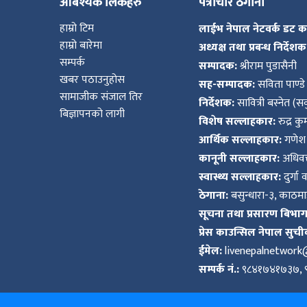
आबश्यक लिंकहरु
पत्राचार ठेगाना
हाम्रो टिम
लाईभ नेपाल नेटवर्क डट 
हाम्रो बारेमा
अध्यक्ष तथा प्रबन्ध निर्देशक
सम्पर्क
सम्पादक:
श्रीराम पुडासैनी
खबर पठाउनुहोस
सह-सम्पादक:
सविता पाण्डे
सामाजीक संजाल तिर
निर्देशक:
सावित्री बस्नेत (सव
बिज्ञापनको लागी
विशेष सल्लाहकार:
रुद्र क
आर्थिक सल्लाहकार:
गणेश 
कानूनी सल्लाहकार:
अधिवक्
स्वास्थ्य सल्लाहकार:
दुर्गा 
ठेगाना:
बसुन्धारा-३, काठमाड
सूचना तथा प्रसारण बिभाग द
प्रेस काउन्सिल नेपाल सुची
ईमेल:
livenepalnetwor
सम्पर्क नं.:
९८४१७४१७३७, 