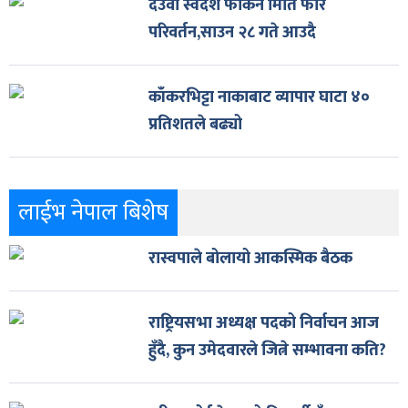
देउवा स्वदेश फर्किने मिति फेरि
परिवर्तन,साउन २८ गते आउदै
काँकरभिट्टा नाकाबाट व्यापार घाटा ४०
प्रतिशतले बढ्यो
लाईभ नेपाल बिशेष
रास्वपाले बोलायो आकस्मिक बैठक
राष्ट्रियसभा अध्यक्ष पदको निर्वाचन आज
हुँदै, कुन उमेदवारले जित्ने सम्भावना कति?