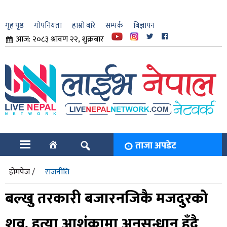
गृह पृष्ठ
गोपनियता
हाम्रो बारे
सम्पर्क
बिज्ञापन
आज: २०८३ श्रावण २२, शुक्रबार
ार
ि
ताजा अपडेट
होमपेज /
राजनीति
बल्खु तरकारी बजारनजिकै मजदुरको
शव, हत्या आशंकामा अनुसन्धान हुँदै