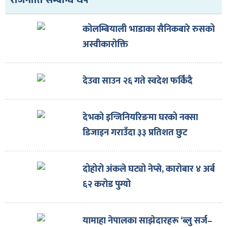
राजनीति सम्बन्धि थप
ित्य
र
कोलम्बियाली भाडाका सैनिकबारे रुसको
अस्वीकारोक्ति
्रिका
देउवा साउन २६ गते स्वदेश फर्किँदै
देभको इन्जिनियरिङमा घरको नक्सा
ाज
डिजाइन गराउँदा ३३ प्रतिशत छुट
दोहोरो अंकले घट्यो नेप्से, कारोबार ४ अर्ब
६२ करोड पुग्यो
यामाहा नेपालका साझेदारहरू ‘ब्लु सर्ज–