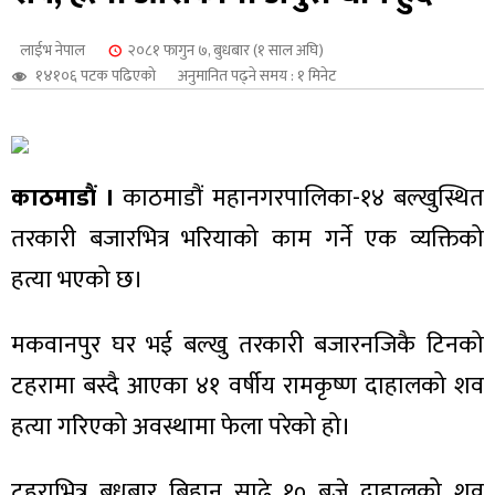
शुपालन
लाईभ नेपाल
२०८१ फागुन ७, बुधबार (१ साल अघि)
१४१०६ पटक पढिएको
अनुमानित पढ्ने समय : १ मिनेट
काठमाडौं ।
काठमाडौं महानगरपालिका-१४ बल्खुस्थित
तरकारी बजारभित्र भरियाको काम गर्ने एक व्यक्तिको
हत्या भएको छ।
मकवानपुर घर भई बल्खु तरकारी बजारनजिकै टिनको
जन
टहरामा बस्दै आएका ४१ वर्षीय रामकृष्ण दाहालको शव
हत्या गरिएको अवस्थामा फेला परेको हो।
टहराभित्र बुधबार बिहान साढे १० बजे दाहालको शव