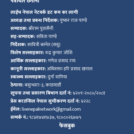
पत्राचार ठेगाना
लाईभ नेपाल नेटवर्क डट कम का लागी
अध्यक्ष तथा प्रबन्ध निर्देशक:
पुष्कर राज पाण्डे
सम्पादक:
श्रीराम पुडासैनी
सह-सम्पादक:
सविता पाण्डे
निर्देशक:
सावित्री बस्नेत (सवु)
विशेष सल्लाहकार:
रुद्र कुमार जोशि
आर्थिक सल्लाहकार:
गणेश प्रसाद राय
कानूनी सल्लाहकार:
अधिवक्ता हरि प्रसाद खनाल
स्वास्थ्य सल्लाहकार:
दुर्गा वानिया
ठेगाना:
बसुन्धारा-३, काठमाडौं
सूचना तथा प्रसारण बिभाग दर्ता नं:
४२०९-२०८०/२०८१
प्रेस काउन्सिल नेपाल सुचीकरण दर्ता नं:
४२२८
ईमेल:
livenepalnetwork@gmail.com
सम्पर्क नं.:
९८४१७४१७३७, ९८०८०२६७७५
फेसबुक