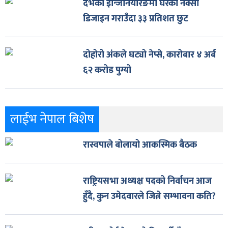
देभको इन्जिनियरिङमा घरको नक्सा
डिजाइन गराउँदा ३३ प्रतिशत छुट
दोहोरो अंकले घट्यो नेप्से, कारोबार ४ अर्ब
६२ करोड पुग्यो
लाईभ नेपाल बिशेष
रास्वपाले बोलायो आकस्मिक बैठक
राष्ट्रियसभा अध्यक्ष पदको निर्वाचन आज
हुँदै, कुन उमेदवारले जित्ने सम्भावना कति?