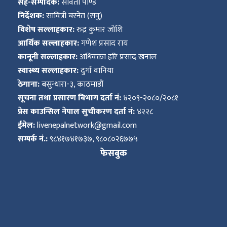
सह-सम्पादक:
सविता पाण्डे
निर्देशक:
सावित्री बस्नेत (सवु)
विशेष सल्लाहकार:
रुद्र कुमार जोशि
आर्थिक सल्लाहकार:
गणेश प्रसाद राय
कानूनी सल्लाहकार:
अधिवक्ता हरि प्रसाद खनाल
स्वास्थ्य सल्लाहकार:
दुर्गा वानिया
ठेगाना:
बसुन्धारा-३, काठमाडौं
सूचना तथा प्रसारण बिभाग दर्ता नं:
४२०९-२०८०/२०८१
प्रेस काउन्सिल नेपाल सुचीकरण दर्ता नं:
४२२८
ईमेल:
livenepalnetwork@gmail.com
सम्पर्क नं.:
९८४१७४१७३७, ९८०८०२६७७५
फेसबुक