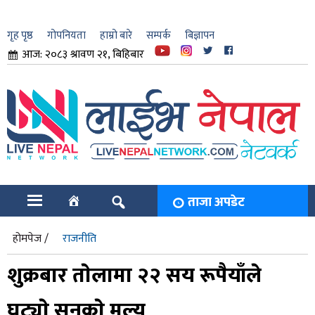
गृह पृष्ठ
गोपनियता
हाम्रो बारे
सम्पर्क
बिज्ञापन
आज: २०८३ श्रावण २१, बिहिबार
ार
ि
ताजा अपडेट
होमपेज /
राजनीति
शुक्रबार ताेलामा २२ सय रूपैयाँले
घट्याे सुनकाे मूल्य