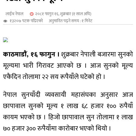
शुपालन
लाईभ नेपाल
२०८१ फागुन १६, शुक्रबार (१ साल अघि)
१३२०७ पटक पढिएको
अनुमानित पढ्ने समय : १ मिनेट
काठमाडाैं, १६ फागुन ।
शुक्रबार नेपाली बजारमा सुनकाे
मूल्यमा भारी गिरावट आएको छ । आज सुनकाे मूल्य
एकैदिन ताेलामा २२ सय रूपैयाँले घटेकाे हाे ।
नेपाल सुनचाँदी व्यवसायी महासंघका अनुसार आज
जन
छापावाल सुनकाे मूल्य १ लाख ६८ हजार १०० रुपैयाँ
कायम भएको छ । हिजाे छापावाल सुन तोलामा १ लाख
७० हजार ३०० रुपैयाँमा काराेबार भएकाे थियाे ।