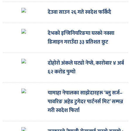
ित्य
देउवा साउन २६ गते स्वदेश फर्किँदै
र
देभको इन्जिनियरिङमा घरको नक्सा
्रिका
डिजाइन गराउँदा ३३ प्रतिशत छुट
दोहोरो अंकले घट्यो नेप्से, कारोबार ४ अर्ब
६२ करोड पुग्यो
ाज
यामाहा नेपालका साझेदारहरू ‘ब्लु सर्ज–
पावरिङ अहेड टुगेदर पार्टनर्स मिट’ सम्पन्न
गरी स्वदेश फिर्ता