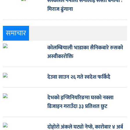
सरकारले नेपाली सेनालाई सस्तो बनायो :
मिराज ढुंगाना
समाचार
कोलम्बियाली भाडाका सैनिकबारे रुसको
अस्वीकारोक्ति
देउवा साउन २६ गते स्वदेश फर्किँदै
देभको इन्जिनियरिङमा घरको नक्सा
डिजाइन गराउँदा ३३ प्रतिशत छुट
दोहोरो अंकले घट्यो नेप्से, कारोबार ४ अर्ब