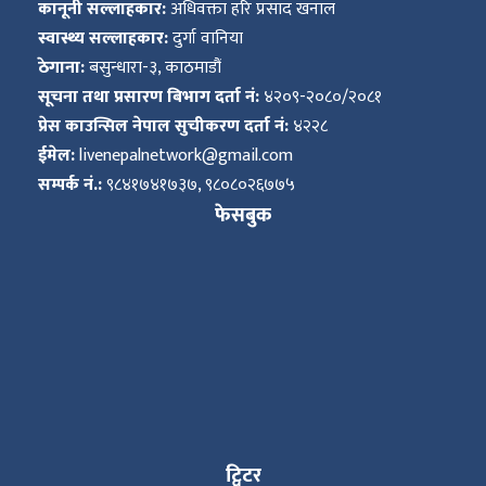
कानूनी सल्लाहकार:
अधिवक्ता हरि प्रसाद खनाल
स्वास्थ्य सल्लाहकार:
दुर्गा वानिया
ठेगाना:
बसुन्धारा-३, काठमाडौं
सूचना तथा प्रसारण बिभाग दर्ता नं:
४२०९-२०८०/२०८१
प्रेस काउन्सिल नेपाल सुचीकरण दर्ता नं:
४२२८
ईमेल:
livenepalnetwork@gmail.com
सम्पर्क नं.:
९८४१७४१७३७, ९८०८०२६७७५
फेसबुक
ट्विटर