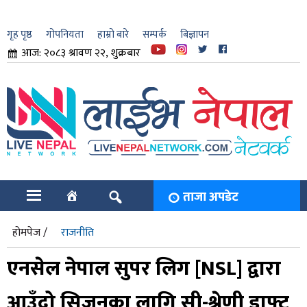
गृह पृष्ठ
गोपनियता
हाम्रो बारे
सम्पर्क
बिज्ञापन
आज: २०८३ श्रावण २२, शुक्रबार
ार
ि
ताजा अपडेट
होमपेज /
राजनीति
एनसेल नेपाल सुपर लिग [NSL] द्वारा
आउँदो सिजनका लागि सी-श्रेणी ड्राफ्ट