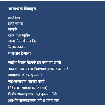
आबश्यक लिंकहरु
हाम्रो टिम
हाम्रो बारेमा
सम्पर्क
खबर पठाउनुहोस
सामाजीक संजाल तिर
बिज्ञापनको लागी
पत्राचार ठेगाना
लाईभ नेपाल नेटवर्क डट कम का लागी
अध्यक्ष तथा प्रबन्ध निर्देशक:
पुष्कर राज पाण्डे
सम्पादक:
श्रीराम पुडासैनी
सह-सम्पादक:
सविता पाण्डे
निर्देशक:
सावित्री बस्नेत (सवु)
विशेष सल्लाहकार:
रुद्र कुमार जोशि
आर्थिक सल्लाहकार:
गणेश प्रसाद राय