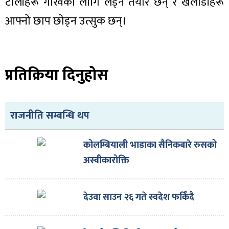
टोलीहरू गौरवको लागि लड्न तयार छन् र खेलाडीहरू
आफ्नो छाप छोड्न उत्सुक छन्।
प्रतिक्रिया दिनुहोस
राजनीति सम्बन्धि थप
कोलम्बियाली भाडाका सैनिकबारे रुसको
अस्वीकारोक्ति
देउवा साउन २६ गते स्वदेश फर्किँदै