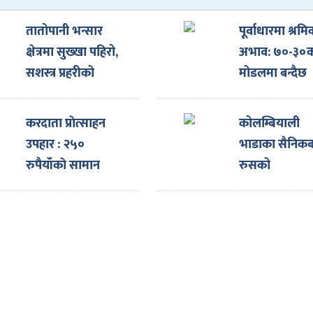
तातोपानी भन्सार
पूर्वाधारमा श्रम
क्षेत्रमा सुख्खा पहिरो,
अभाव: ७०-३०
सशस्त्र प्रहरीको
मोडलमा बन्दैछ
बीओपीमा क्षति
संयुक्त कम्पनी
करदाता प्राेत्साहन
कोलम्बियाली
उपहार : २५०
भाडाका सैनिकब
रुपैयाँकाे सामान
रुसको
किन्नेले जिते १० लाख
अस्वीकारोक्ति