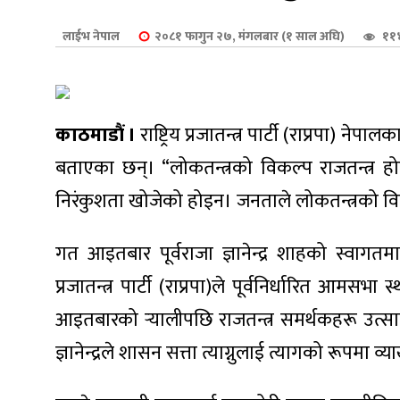
शुपालन
लाईभ नेपाल
२०८१ फागुन २७, मंगलबार (१ साल अघि)
११४
काठमाडौं ।
राष्ट्रिय प्रजातन्त्र पार्टी (राप्रपा)
बताएका छन्। “लोकतन्त्रको विकल्प राजतन्त्र होइ
निरंकुशता खोजेको होइन। जनताले लोकतन्त्रको व
गत आइतबार पूर्वराजा ज्ञानेन्द्र शाहको स्वागतम
प्रजातन्त्र पार्टी (राप्रपा)ले पूर्वनिर्धारित आमसभ
जन
आइतबारको र्‍यालीपछि राजतन्त्र समर्थकहरू उत्साह
ज्ञानेन्द्रले शासन सत्ता त्याग्नुलाई त्यागको रूपमा व्