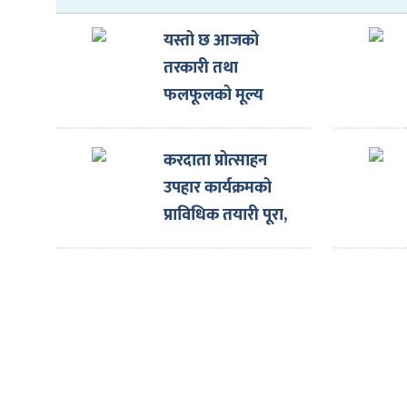
ित्य
यस्तो छ आजको
र
तरकारी तथा
फलफूलको मूल्य
्रिका
करदाता प्रोत्साहन
उपहार कार्यक्रमको
प्राविधिक तयारी पूरा,
ाज
शुक्रबार १५ जनालाई
एक-एक लाख र एक
जनालाई १० लाख
उपहार घोषणा