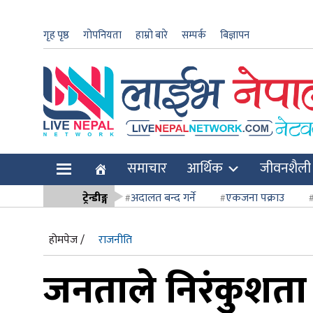
गृह पृष्ठ
गोपनियता
हाम्रो बारे
सम्पर्क
बिज्ञापन
ार
समाचार
आर्थिक
जीवनशैली
ि
ट्रेन्डीङ्ग
अदालत बन्द गर्ने
एकजना पक्राउ
सर्वोच्च अदाल
होमपेज /
राजनीति
जनताले निरंकुशता ख