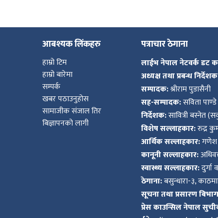
आबश्यक लिंकहरु
पत्राचार ठेगाना
हाम्रो टिम
लाईभ नेपाल नेटवर्क डट 
हाम्रो बारेमा
अध्यक्ष तथा प्रबन्ध निर्देशक
सम्पर्क
सम्पादक:
श्रीराम पुडासैनी
खबर पठाउनुहोस
सह-सम्पादक:
सविता पाण्डे
सामाजीक संजाल तिर
निर्देशक:
सावित्री बस्नेत (सव
बिज्ञापनको लागी
विशेष सल्लाहकार:
रुद्र क
आर्थिक सल्लाहकार:
गणेश 
कानूनी सल्लाहकार:
अधिवक्
स्वास्थ्य सल्लाहकार:
दुर्गा 
ठेगाना:
बसुन्धारा-३, काठमाड
सूचना तथा प्रसारण बिभाग द
प्रेस काउन्सिल नेपाल सुची