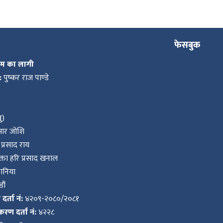
फेसबुक
कम का लागी
:
पुष्कर राज पाण्डे
ु)
ुमार जोशि
प्रसाद राय
ता हरि प्रसाद खनाल
वानिया
ौं
र्ता नं:
४२०९-२०८०/२०८१
करण दर्ता नं:
४२२८