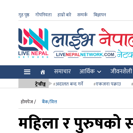
गृह पृष्ठ
गोपनियता
हाम्रो बारे
सम्पर्क
बिज्ञापन
ार
समाचार
आर्थिक
जीवनशैली
ि
ट्रेन्डीङ्ग
अदालत बन्द गर्ने
एकजना पक्राउ
सर्वोच्च अदाल
होमपेज /
बैंक/वित्त
महिला र पुरुषको स