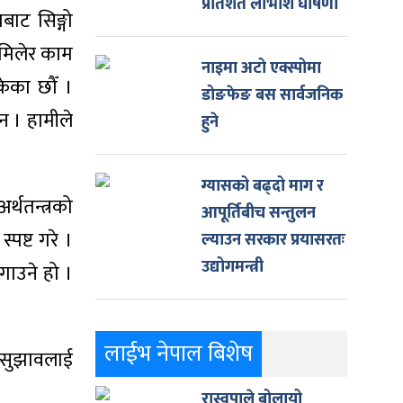
प्रतिशत लाभांश घोषणा
बाट सिङ्गो
 मिलेर काम
नाइमा अटो एक्स्पोमा
सकेका छौँ ।
डोङफेङ बस सार्वजनिक
न । हामीले
हुने
ग्यासको बढ्दो माग र
र्थतन्त्रको
आपूर्तिबीच सन्तुलन
पष्ट गरे ।
ल्याउन सरकार प्रयासरतः
उद्योगमन्त्री
लगाउने हो ।
लाईभ नेपाल बिशेष
त सुझावलाई
रास्वपाले बोलायो