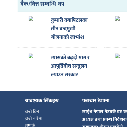
बैंक/वित्त सम्बन्धि थप
कुमारी क्यापिटलका
तीन बन्दमुखी
योजनाको लाभांश
घोषणा
ग्यासको बढ्दो माग र
आपूर्तिबीच सन्तुलन
ल्याउन सरकार
प्रयासरतः उद्योगमन्त्री
आबश्यक लिंकहरु
पत्राचार ठेगाना
हाम्रो टिम
लाईभ नेपाल नेटवर्क डट 
हाम्रो बारेमा
अध्यक्ष तथा प्रबन्ध निर्देशक
सम्पर्क