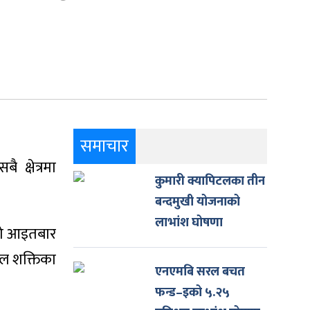
समाचार
 क्षेत्रमा
कुमारी क्यापिटलका तीन
बन्दमुखी योजनाको
लाभांश घोषणा
 को आइतबार
शील शक्तिका
एनएमबि सरल बचत
फन्ड–इको ५.२५