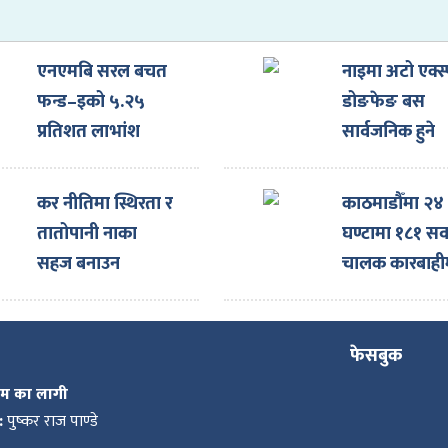
एनएमबि सरल बचत
नाइमा अटो एक्स्
फन्ड–इको ५.२५
डोङफेङ बस
प्रतिशत लाभांश
सार्वजनिक हुने
घोषणा
कर नीतिमा स्थिरता र
काठमाडौँमा २४
तातोपानी नाका
घण्टामा १८१ सव
सहज बनाउन
चालक कारबाही
नाइमाको माग,
एक्स्पोका लागि
ल्याइएका दर्जनौँ
फेसबुक
गाडी नाकामै रोकिए
कम का लागी
:
पुष्कर राज पाण्डे