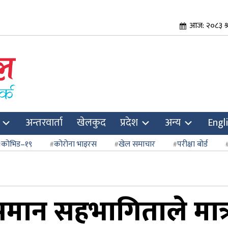
आज: २०८३ श्र
अन्तरवार्ता
खेलकुद
प्रदेश
अन्य
Engl
कोभिड–१९
कोरोना भाइरस
खेल समाचार
परीक्षा बोर्ड
मान सहभागिताले मात्र 