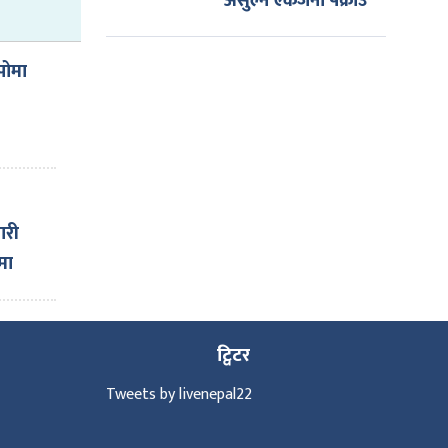
असुल्ने एकजना पक्राउ
पोमा
ारी
मा
ट्विटर
Tweets by livenepal22