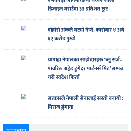
देभको इन्जिनियरिङमा घरको नक्सा
डिजाइन गराउँदा ३३ प्रतिशत छुट
दोहोरो अंकले घट्यो नेप्से, कारोबार ४ अर्ब
६२ करोड पुग्यो
यामाहा नेपालका साझेदारहरू ‘ब्लु सर्ज–
पावरिङ अहेड टुगेदर पार्टनर्स मिट’ सम्पन्न
गरी स्वदेश फिर्ता
सरकारले नेपाली सेनालाई सस्तो बनायो :
मिराज ढुंगाना