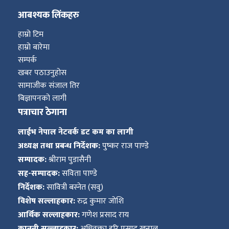
आबश्यक लिंकहरु
हाम्रो टिम
हाम्रो बारेमा
सम्पर्क
खबर पठाउनुहोस
सामाजीक संजाल तिर
बिज्ञापनको लागी
पत्राचार ठेगाना
लाईभ नेपाल नेटवर्क डट कम का लागी
अध्यक्ष तथा प्रबन्ध निर्देशक:
पुष्कर राज पाण्डे
सम्पादक:
श्रीराम पुडासैनी
सह-सम्पादक:
सविता पाण्डे
निर्देशक:
सावित्री बस्नेत (सवु)
विशेष सल्लाहकार:
रुद्र कुमार जोशि
आर्थिक सल्लाहकार:
गणेश प्रसाद राय
कानूनी सल्लाहकार:
अधिवक्ता हरि प्रसाद खनाल