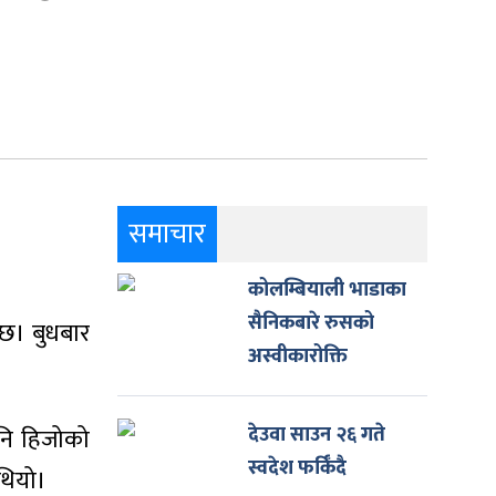
समाचार
कोलम्बियाली भाडाका
सैनिकबारे रुसको
 छ। बुधबार
अस्वीकारोक्ति
देउवा साउन २६ गते
पनि हिजोको
स्वदेश फर्किँदै
 थियो।