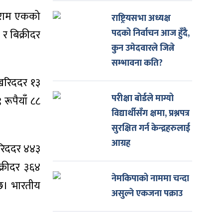
दिराम एकको
राष्ट्रियसभा अध्यक्ष
 र बिक्रीदर
पदको निर्वाचन आज हुँदै,
कुन उमेदवारले जित्ने
सम्भावना कति?
 खरिददर १३
परीक्षा बोर्डले माग्यो
 रूपैयाँ ८८
विद्यार्थीसँग क्षमा, प्रश्नपत्र
सुरक्षित गर्न केन्द्रहरुलाई
आग्रह
खरिददर ४४३
क्रीदर ३६४
नेमकिपाको नाममा चन्दा
 छ। भारतीय
असुल्ने एकजना पक्राउ