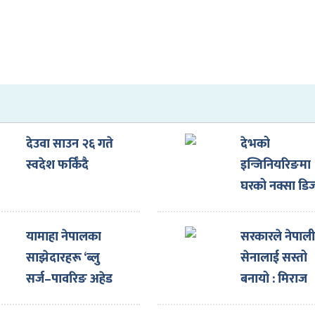
देउवा साउन २६ गते
देभको
स्वदेश फर्किँदै
इन्जिनियरिङमा
घरको नक्सा डि
गराउँदा ३३ प्रत
छुट
यामाहा नेपालका
सरकारले नेपाल
साझेदारहरू ‘ब्लु
सेनालाई सस्तो
सर्ज–पावरिङ अहेड
बनायो : मिराज
टुगेदर पार्टनर्स मिट’
ढुंगाना