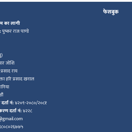
सम्पन्न गरी स्वदेश
फिर्ता
फेसबुक
कम का लागी
:
पुष्कर राज पाण्डे
ु)
ुमार जोशि
प्रसाद राय
ता हरि प्रसाद खनाल
वानिया
ौं
र्ता नं:
४२०९-२०८०/२०८१
करण दर्ता नं:
४२२८
k@gmail.com
९८०८०२६७७५