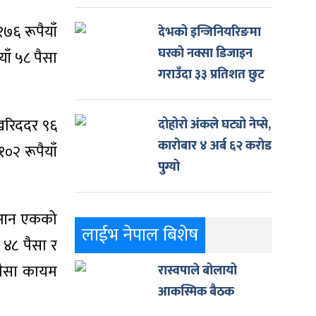
७६ रूपैयाँ
देभको इन्जिनियरिङमा
घरको नक्सा डिजाइन
याँ ५८ पैसा
गराउँदा ३३ प्रतिशत छुट
 खरिददर ९६
दोहोरो अंकले घट्यो नेप्से,
कारोबार ४ अर्ब ६२ करोड
१०२ रूपैयाँ
पुग्यो
 युआन एकको
लाईभ नेपाल बिशेष
 ४८ पैसा र
 पैसा कायम
रास्वपाले बोलायो
आकस्मिक बैठक