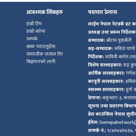
आबश्यक लिंकहरु
पत्राचार ठेगाना
हाम्रो टिम
लाईभ नेपाल नेटवर्क डट 
हाम्रो बारेमा
अध्यक्ष तथा प्रबन्ध निर्देशक
सम्पर्क
सम्पादक:
श्रीराम पुडासैनी
खबर पठाउनुहोस
सह-सम्पादक:
सविता पाण्डे
सामाजीक संजाल तिर
निर्देशक:
सावित्री बस्नेत (सव
बिज्ञापनको लागी
विशेष सल्लाहकार:
रुद्र क
आर्थिक सल्लाहकार:
गणेश 
कानूनी सल्लाहकार:
अधिवक्
स्वास्थ्य सल्लाहकार:
दुर्गा 
ठेगाना:
बसुन्धारा-३, काठमाड
सूचना तथा प्रसारण बिभाग द
प्रेस काउन्सिल नेपाल सुची
ईमेल:
livenepalnetwor
सम्पर्क नं.:
९८४१७४१७३७, 