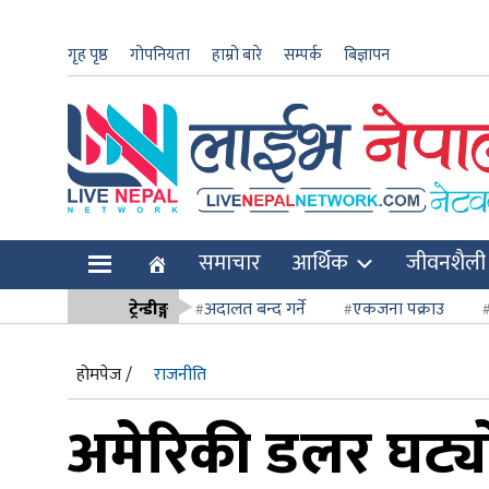
गृह पृष्ठ
गोपनियता
हाम्रो बारे
सम्पर्क
बिज्ञापन
ार
समाचार
आर्थिक
जीवनशैली
ि
ट्रेन्डीङ्ग
अदालत बन्द गर्ने
एकजना पक्राउ
सर्वोच्च अदाल
होमपेज /
राजनीति
अमेरिकी डलर घट्यो