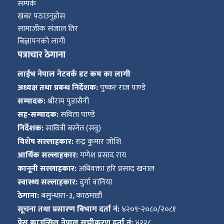
सम्पर्क
खबर पठाउनुहोस
सामाजीक संजाल तिर
बिज्ञापनको लागी
पत्राचार ठेगाना
लाईभ नेपाल नेटवर्क डट कम का लागी
अध्यक्ष तथा प्रबन्ध निर्देशक:
पुष्कर राज पाण्डे
सम्पादक:
श्रीराम पुडासैनी
सह-सम्पादक:
सविता पाण्डे
निर्देशक:
सावित्री बस्नेत (सवु)
विशेष सल्लाहकार:
रुद्र कुमार जोशि
आर्थिक सल्लाहकार:
गणेश प्रसाद राय
कानूनी सल्लाहकार:
अधिवक्ता हरि प्रसाद खनाल
स्वास्थ्य सल्लाहकार:
दुर्गा वानिया
ठेगाना:
बसुन्धारा-३, काठमाडौं
सूचना तथा प्रसारण बिभाग दर्ता नं:
४२०९-२०८०/२०८१
प्रेस काउन्सिल नेपाल सुचीकरण दर्ता नं:
४२२८