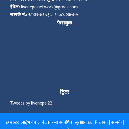
ईमेल:
livenepalnetwork@gmail.com
सम्पर्क नं.:
९८४१७४१७३७, ९८०८०२६७७५
फेसबुक
ट्विटर
Tweets by livenepal22
© २०८० लाईभ नेपाल नेटवर्क मा सार्बधिक सुरक्षित छ. |
बिज्ञापन
|
सम्पर्क
|