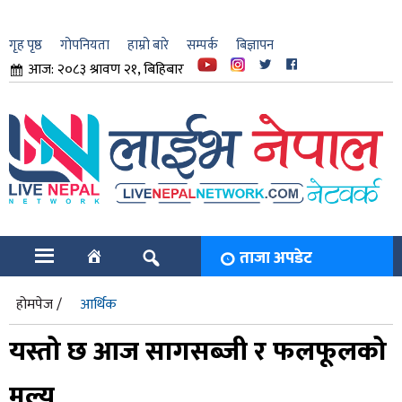
गृह पृष्ठ
गोपनियता
हाम्रो बारे
सम्पर्क
बिज्ञापन
आज: २०८३ श्रावण २१, बिहिबार
ार
ि
ताजा अपडेट
होमपेज /
आर्थिक
यस्तो छ आज सागसब्जी र फलफूलको
मूल्य