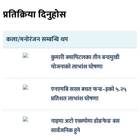
ित्य
प्रतिक्रिया दिनुहोस
र
कला/मनोरंजन सम्बन्धि थप
्रिका
कुमारी क्यापिटलका तीन बन्दमुखी
योजनाको लाभांश घोषणा
ाज
एनएमबि सरल बचत फन्ड–इको ५.२५
प्रतिशत लाभांश घोषणा
नाइमा अटो एक्स्पोमा डोङफेङ बस
सार्वजनिक हुने