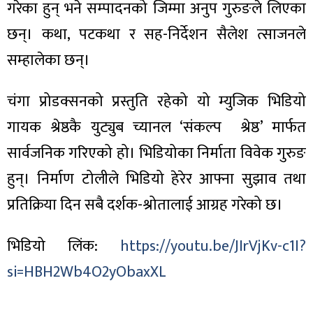
गरेका हुन् भने सम्पादनको जिम्मा अनुप गुरुङले लिएका
छन्। कथा, पटकथा र सह-निर्देशन सैलेश त्साजनले
सम्हालेका छन्।
ा
चंगा प्रोडक्सनको प्रस्तुति रहेको यो म्युजिक भिडियो
गायक श्रेष्ठकै युट्युब च्यानल ‘संकल्प श्रेष्ठ’ मार्फत
सार्वजनिक गरिएको हो। भिडियोका निर्माता विवेक गुरुङ
हुन्। निर्माण टोलीले भिडियो हेरेर आफ्ना सुझाव तथा
ी
प्रतिक्रिया दिन सबै दर्शक-श्रोतालाई आग्रह गरेको छ।
ियो
भिडियो लिंक:
https://youtu.be/JIrVjKv-c1I?
si=HBH2Wb4O2yObaxXL
 बिशेष