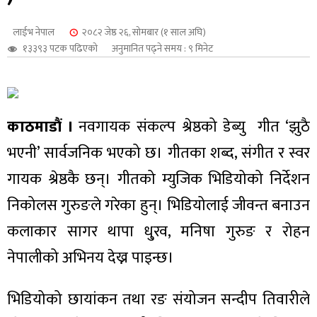
शुपालन
लाईभ नेपाल
२०८२ जेष्ठ २६, सोमबार (१ साल अघि)
१३३९३ पटक पढिएको
अनुमानित पढ्ने समय : ९ मिनेट
काठमाडौं ।
नवगायक संकल्प श्रेष्ठको डेब्यु गीत ‘झुठै
भएनी’ सार्वजनिक भएको छ। गीतका शब्द, संगीत र स्वर
गायक श्रेष्ठकै छन्। गीतको म्युजिक भिडियोको निर्देशन
निकोलस गुरुङले गरेका हुन्। भिडियोलाई जीवन्त बनाउन
कलाकार सागर थापा धु्रव, मनिषा गुरुङ र रोहन
जन
नेपालीको अभिनय देख्न पाइन्छ।
भिडियोको छायांकन तथा रङ संयोजन सन्दीप तिवारीले