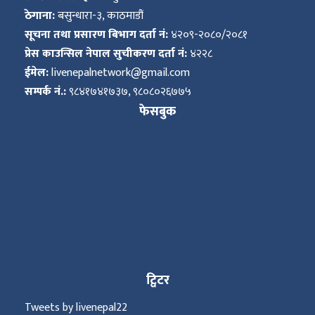
ठेगाना:
बसुन्धारा-३, काठमाडौं
सूचना तथा प्रसारण बिभाग दर्ता नं:
४२०९-२०८०/२०८१
प्रेस काउन्सिल नेपाल सुचीकरण दर्ता नं:
४२२८
ईमेल:
livenepalnetwork@gmail.com
सम्पर्क नं.:
९८४१७४१७३७, ९८०८०२६७७५
फेसबुक
ट्विटर
Tweets by livenepal22