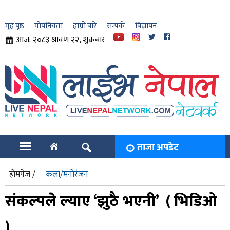
गृह पृष्ठ
गोपनियता
हाम्रो बारे
सम्पर्क
बिज्ञापन
आज: २०८३ श्रावण २२, शुक्रबार
ार
ि
ताजा अपडेट
होमपेज /
कला/मनोरंजन
संकल्पले ल्याए ‘झुठै भएनी’ ( भिडिओ
)