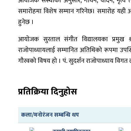
आयोजक संस्थाका अनुसार, गायन, वादन, नृत्य तथा
समारोहमा विशेष सम्मान गरिनेछ। समारोह यही आ
हुनेछ ।
ा
आयोजक सुरताल संगीत विद्यालयका प्रमुख श्री बा
राजोपाध्यायलाई सम्मानित अतिथिको रूपमा उपस्थ
गौरवको विषय हो । पं. सुदर्शन राजोपाध्याय विगत ल
ी
प्रतिक्रिया दिनुहोस
ियो
कला/मनोरंजन सम्बन्धि थप
 बिशेष