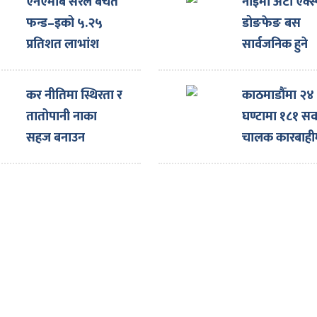
एनएमबि सरल बचत
नाइमा अटो एक्स्
फन्ड–इको ५.२५
डोङफेङ बस
प्रतिशत लाभांश
सार्वजनिक हुने
घोषणा
कर नीतिमा स्थिरता र
काठमाडौँमा २४
तातोपानी नाका
घण्टामा १८१ सव
सहज बनाउन
चालक कारबाही
नाइमाको माग,
एक्स्पोका लागि
ल्याइएका दर्जनौँ
गाडी नाकामै रोकिए