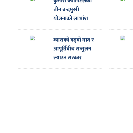
ित्य
कुमारी क्यापिटलका
तीन बन्दमुखी
र
योजनाको लाभांश
घोषणा
ग्यासको बढ्दो माग र
्रिका
आपूर्तिबीच सन्तुलन
ल्याउन सरकार
प्रयासरतः उद्योगमन्त्री
ाज