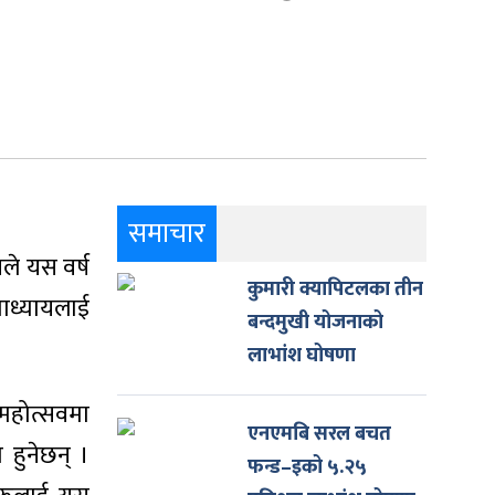
समाचार
ले यस वर्ष
कुमारी क्यापिटलका तीन
पाध्यायलाई
बन्दमुखी योजनाको
लाभांश घोषणा
स महोत्सवमा
एनएमबि सरल बचत
 हुनेछन् ।
फन्ड–इको ५.२५