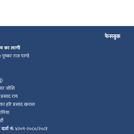
फेसबुक
कम का लागी
:
पुष्कर राज पाण्डे
ु)
ुमार जोशि
प्रसाद राय
ता हरि प्रसाद खनाल
वानिया
ौं
र्ता नं:
४२०९-२०८०/२०८१