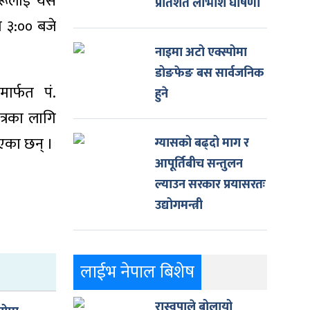
वहरूलाई यस
प्रतिशत लाभांश घोषणा
 ३:०० बजे
नाइमा अटो एक्स्पोमा
डोङफेङ बस सार्वजनिक
मार्फत पं.
हुने
त्रका लागि
आएका छन् ।
ग्यासको बढ्दो माग र
आपूर्तिबीच सन्तुलन
ल्याउन सरकार प्रयासरतः
उद्योगमन्त्री
लाईभ नेपाल बिशेष
रास्वपाले बोलायो