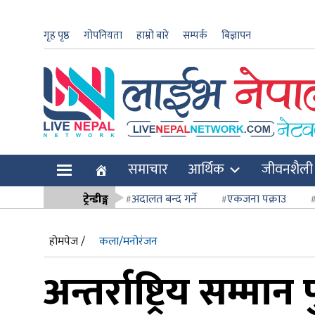
गृह पृष्ठ
गोपनियता
हाम्रो बारे
सम्पर्क
बिज्ञापन
ार
समाचार
आर्थिक
जीवनशैली
ि
ट्रेन्डीङ्ग
अदालत बन्द गर्ने
एकजना पक्राउ
सर्वोच्च अदाल
होमपेज /
कला/मनोरंजन
अन्तर्राष्ट्रिय सम्