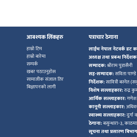
आबश्यक लिंकहरु
पत्राचार ठेगाना
हाम्रो टिम
लाईभ नेपाल नेटवर्क डट 
हाम्रो बारेमा
अध्यक्ष तथा प्रबन्ध निर्देशक
सम्पर्क
सम्पादक:
श्रीराम पुडासैनी
खबर पठाउनुहोस
सह-सम्पादक:
सविता पाण्डे
सामाजीक संजाल तिर
निर्देशक:
सावित्री बस्नेत (सव
बिज्ञापनको लागी
विशेष सल्लाहकार:
रुद्र क
आर्थिक सल्लाहकार:
गणेश 
कानूनी सल्लाहकार:
अधिवक्
स्वास्थ्य सल्लाहकार:
दुर्गा 
ठेगाना:
बसुन्धारा-३, काठमाड
सूचना तथा प्रसारण बिभाग द