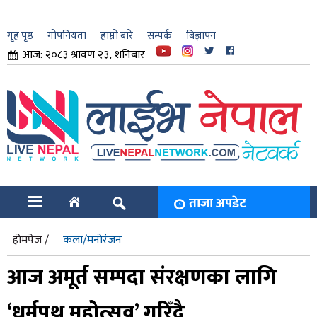
गृह पृष्ठ
गोपनियता
हाम्रो बारे
सम्पर्क
बिज्ञापन
आज: २०८३ श्रावण २३, शनिबार
ार
ि
ताजा अपडेट
होमपेज /
कला/मनोरंजन
आज अमूर्त सम्पदा संरक्षणका लागि
‘धर्मपथ महोत्सव’ गरिँदै