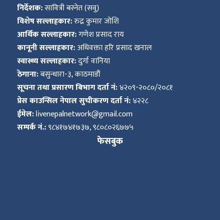
निर्देशक:
सावित्री बस्नेत (सवु)
विशेष सल्लाहकार:
रुद्र कुमार जोशि
आर्थिक सल्लाहकार:
गणेश प्रसाद राय
कानूनी सल्लाहकार:
अधिवक्ता हरि प्रसाद खनाल
स्वास्थ्य सल्लाहकार:
दुर्गा वानिया
ठेगाना:
बसुन्धारा-३, काठमाडौं
सूचना तथा प्रसारण बिभाग दर्ता नं:
४२०९-२०८०/२०८१
प्रेस काउन्सिल नेपाल सुचीकरण दर्ता नं:
४२२८
ईमेल:
livenepalnetwork@gmail.com
सम्पर्क नं.:
९८४१७४१७३७, ९८०८०२६७७५
फेसबुक