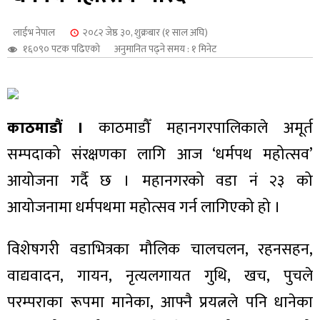
शुपालन
लाईभ नेपाल
२०८२ जेष्ठ ३०, शुक्रबार (१ साल अघि)
१६०९० पटक पढिएको
अनुमानित पढ्ने समय : १ मिनेट
काठमाडौं ।
काठमाडौँ महानगरपालिकाले अमूर्त
सम्पदाको संरक्षणका लागि आज ‘धर्मपथ महोत्सव’
आयोजना गर्दै छ । महानगरको वडा नं २३ को
आयोजनामा धर्मपथमा महोत्सव गर्न लागिएको हो ।
जन
विशेषगरी वडाभित्रका मौलिक चालचलन, रहनसहन,
वाद्यवादन, गायन, नृत्यलगायत गुथि, खच, पुचले
परम्पराका रूपमा मानेका, आफ्नै प्रयत्नले पनि धानेका