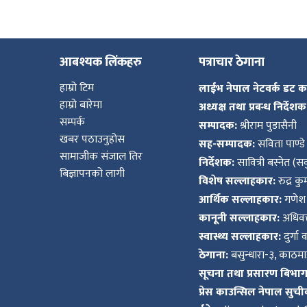
आबश्यक लिंकहरु
पत्राचार ठेगाना
हाम्रो टिम
लाईभ नेपाल नेटवर्क डट 
हाम्रो बारेमा
अध्यक्ष तथा प्रबन्ध निर्देशक
सम्पर्क
सम्पादक:
श्रीराम पुडासैनी
खबर पठाउनुहोस
सह-सम्पादक:
सविता पाण्डे
सामाजीक संजाल तिर
निर्देशक:
सावित्री बस्नेत (सव
बिज्ञापनको लागी
विशेष सल्लाहकार:
रुद्र क
आर्थिक सल्लाहकार:
गणेश 
कानूनी सल्लाहकार:
अधिवक्
स्वास्थ्य सल्लाहकार:
दुर्गा 
ठेगाना:
बसुन्धारा-३, काठमाड
सूचना तथा प्रसारण बिभाग द
प्रेस काउन्सिल नेपाल सुची