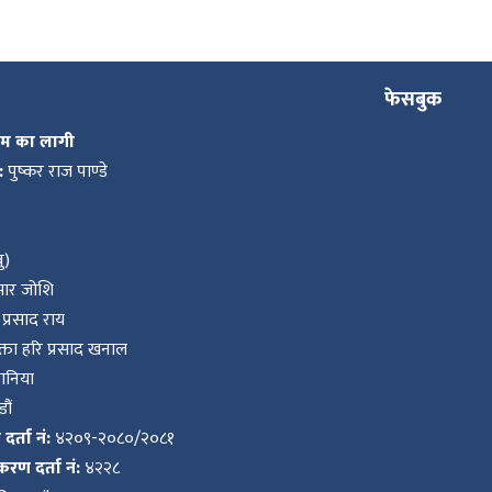
फेसबुक
कम का लागी
:
पुष्कर राज पाण्डे
ु)
ुमार जोशि
प्रसाद राय
ता हरि प्रसाद खनाल
वानिया
ौं
र्ता नं:
४२०९-२०८०/२०८१
करण दर्ता नं:
४२२८