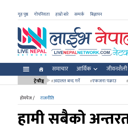
गृह पृष्ठ
गोपनियता
हाम्रो बारे
सम्पर्क
बिज्ञापन
ार
समाचार
आर्थिक
जीवनशैली
ि
ट्रेन्डीङ्ग
अदालत बन्द गर्ने
एकजना पक्राउ
सर्वोच्च अदाल
होमपेज /
राजनीति
हामी सबैको अन्तरतम