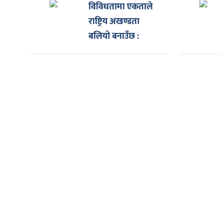
ित्य
शिलान्यास
विविधतामा एकताले
राष्ट्रिय अखण्डता
र
बलियो बनाउँछ :
राष्ट्रपति
्रिका
ाज