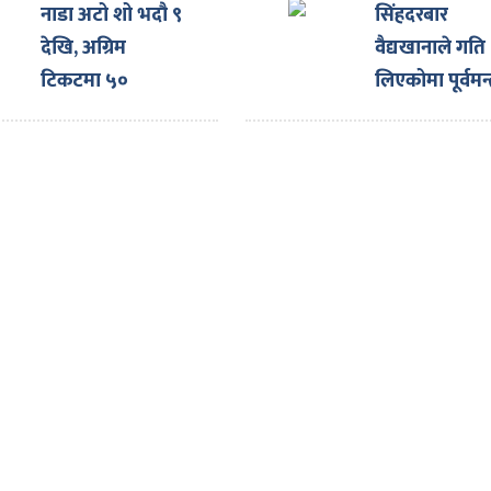
?
?
नाडा अटो शो भदौ ९
सिंहदरबार
देखि, अग्रिम
वैद्यखानाले गति
टिकटमा ५०
लिएकोमा पूर्वमन्त
प्रतिशतसम्म छुट
पौडेलबाट खुसी
व्यक्त, सरकारल
बुँदे सुझाव