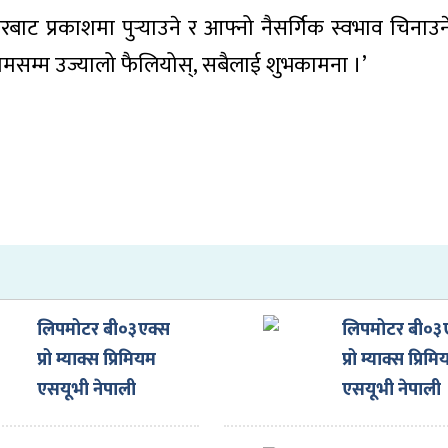
रबाट प्रकाशमा पुर्‍याउने र आफ्नो नैसर्गिक स्वभाव चिनाउने 
्तरतमसम्म उज्यालो फैलियोस्, सबैलाई शुभकामना ।’
लिपमोटर बी०३एक्स
लिपमोटर बी०३
प्रो म्याक्स प्रिमियम
प्रो म्याक्स प्रिम
एसयूभी नेपाली
एसयूभी नेपाली
बजारमा, मूल्य कति
बजारमा, मूल्य 