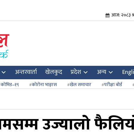
आज: २०८३ श
अन्तरवार्ता
खेलकुद
प्रदेश
अन्य
Engl
कोभिड–१९
कोरोना भाइरस
खेल समाचार
परीक्षा बोर्ड
सम्म उज्यालो फैलियोस् 