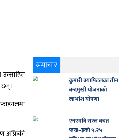
समाचार
ा उत्साहित
कुमारी क्यापिटलका तीन
ा छन्।
बन्दमुखी योजनाको
लाभांश घोषणा
को फाइनलमा
एनएमबि सरल बचत
फन्ड–इको ५.२५
िण अफ्रिकी