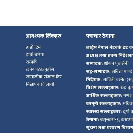
आबश्यक लिंकहरु
पत्राचार ठेगाना
हाम्रो टिम
लाईभ नेपाल नेटवर्क डट 
हाम्रो बारेमा
अध्यक्ष तथा प्रबन्ध निर्देशक
सम्पर्क
सम्पादक:
श्रीराम पुडासैनी
खबर पठाउनुहोस
सह-सम्पादक:
सविता पाण्डे
सामाजीक संजाल तिर
निर्देशक:
सावित्री बस्नेत (सव
बिज्ञापनको लागी
विशेष सल्लाहकार:
रुद्र क
आर्थिक सल्लाहकार:
गणेश 
कानूनी सल्लाहकार:
अधिवक्
स्वास्थ्य सल्लाहकार:
दुर्गा 
ठेगाना:
बसुन्धारा-३, काठमाड
सूचना तथा प्रसारण बिभाग द