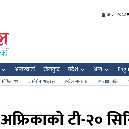
आज: २०८३ श्र
अन्तरवार्ता
खेलकुद
प्रदेश
अन्य
Engl
कोभिड–१९
कोरोना भाइरस
खेल समाचार
परीक्षा बोर्ड
िण अफ्रिकाको टी-२० सिर