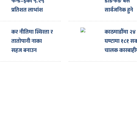
फन्ड–इको ५.२५
डोङफेङ बस
प्रतिशत लाभांश
सार्वजनिक हुने
घोषणा
कर नीतिमा स्थिरता र
काठमाडौँमा २४
तातोपानी नाका
घण्टामा १८१ सव
सहज बनाउन
चालक कारबाही
नाइमाको माग,
एक्स्पोका लागि
ल्याइएका दर्जनौँ
गाडी नाकामै रोकिए