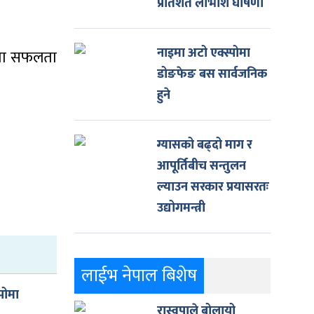
प्रतिशत लाभांश घोषणा
नाइमा अटो एक्स्पोमा
नलमा सफलता
डोङफेङ बस सार्वजनिक
हुने
ग्यासको बढ्दो माग र
आपूर्तिबीच सन्तुलन
ल्याउन सरकार प्रयासरतः
उद्योगमन्त्री
लाईभ नेपाल बिशेष
पोमा
रास्वपाले बोलायो