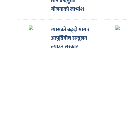
ित्य
तीन बन्दमुखी
योजनाको लाभांश
र
घोषणा
ग्यासको बढ्दो माग र
आपूर्तिबीच सन्तुलन
्रिका
ल्याउन सरकार
प्रयासरतः उद्योगमन्त्री
ाज