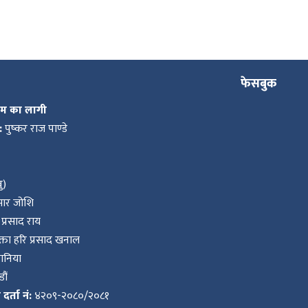
फेसबुक
कम का लागी
:
पुष्कर राज पाण्डे
ु)
ुमार जोशि
प्रसाद राय
ता हरि प्रसाद खनाल
वानिया
ौं
र्ता नं:
४२०९-२०८०/२०८१