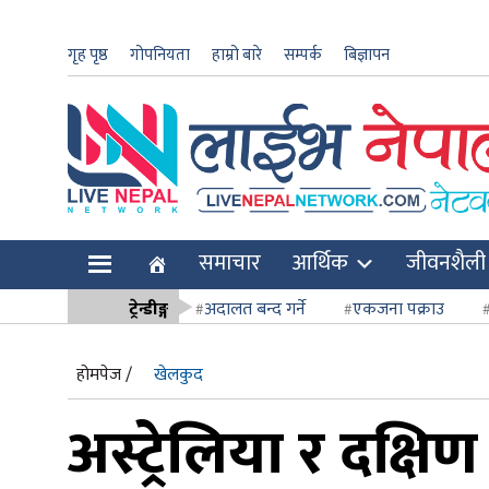
गृह पृष्ठ
गोपनियता
हाम्रो बारे
सम्पर्क
बिज्ञापन
ार
समाचार
आर्थिक
जीवनशैली
ि
ट्रेन्डीङ्ग
अदालत बन्द गर्ने
एकजना पक्राउ
सर्वोच्च अदाल
होमपेज /
खेलकुद
अस्ट्रेलिया र दक्ष