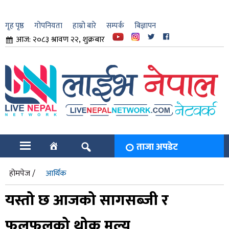
गृह पृष्ठ
गोपनियता
हाम्रो बारे
सम्पर्क
बिज्ञापन
आज: २०८३ श्रावण २२, शुक्रबार
ार
ि
ताजा अपडेट
होमपेज /
आर्थिक
यस्तो छ आजको सागसब्जी र
फलफूलको थोक मूल्य