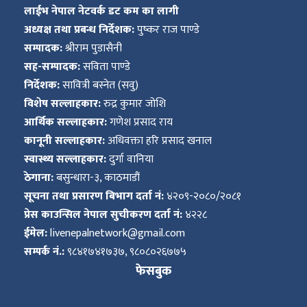
लाईभ नेपाल नेटवर्क डट कम का लागी
अध्यक्ष तथा प्रबन्ध निर्देशक:
पुष्कर राज पाण्डे
सम्पादक:
श्रीराम पुडासैनी
सह-सम्पादक:
सविता पाण्डे
निर्देशक:
सावित्री बस्नेत (सवु)
विशेष सल्लाहकार:
रुद्र कुमार जोशि
आर्थिक सल्लाहकार:
गणेश प्रसाद राय
कानूनी सल्लाहकार:
अधिवक्ता हरि प्रसाद खनाल
स्वास्थ्य सल्लाहकार:
दुर्गा वानिया
ठेगाना:
बसुन्धारा-३, काठमाडौं
सूचना तथा प्रसारण बिभाग दर्ता नं:
४२०९-२०८०/२०८१
प्रेस काउन्सिल नेपाल सुचीकरण दर्ता नं:
४२२८
ईमेल:
livenepalnetwork@gmail.com
सम्पर्क नं.:
९८४१७४१७३७, ९८०८०२६७७५
फेसबुक