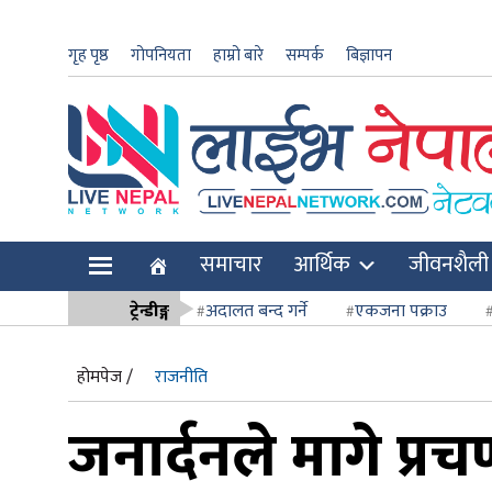
गृह पृष्ठ
गोपनियता
हाम्रो बारे
सम्पर्क
बिज्ञापन
ार
समाचार
आर्थिक
जीवनशैली
ि
ट्रेन्डीङ्ग
अदालत बन्द गर्ने
एकजना पक्राउ
सर्वोच्च अदाल
होमपेज /
राजनीति
जनार्दनले मागे प्र