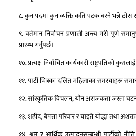
ित्य
र
८. कुन पदमा कुन व्यक्ति कति पटक बस्ने भन्ने ठोस र 
९. वर्तमान निर्वाचन प्रणाली अन्त्य गरी पूर्ण स
्रिका
प्रारम्भ गर्नुपर्छ।
१०. प्रत्यक्ष निर्वाचित कार्यकारी राष्ट्रपतिको कुर
ाज
११. पार्टी भित्रका दलित महिलाका समस्याहरू समाधानक
१२. सांस्कृतिक विचलन, यौन अराजकता जस्ता घटना
१३. शहीद, बेपत्ता परिवार र घाइते योद्धा तथा अशक्त र
१४. श्रम र आर्थिक उत्पादनसम्बन्धी पार्टीको नी