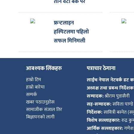
तीन वटा बैंक परे
कारबाहीमा
फ्रन्टलाइन
हस्पिटलमा पहिलो
सफल मिनिमली
इन्भेसिभ ओपन हर्ट
सर्जरी
आबश्यक लिंकहरु
पत्राचार ठेगाना
हाम्रो टिम
लाईभ नेपाल नेटवर्क डट 
हाम्रो बारेमा
अध्यक्ष तथा प्रबन्ध निर्देशक
सम्पर्क
सम्पादक:
श्रीराम पुडासैनी
खबर पठाउनुहोस
सह-सम्पादक:
सविता पाण्डे
सामाजीक संजाल तिर
निर्देशक:
सावित्री बस्नेत (सव
बिज्ञापनको लागी
विशेष सल्लाहकार:
रुद्र क
आर्थिक सल्लाहकार:
गणेश 