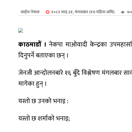
शुपालन
लाईभ नेपाल
२०८२ भाद्र ३१, मंगलबार (१0 महिना अघि)
७०
काठमाडौँ ।
नेकपा माओवादी केन्द्रका उपमहासचिव 
दिनुपर्ने बताएका छन् ।
जेनजी आन्दोलनबारे १६ बुँदे विश्लेषण मंगलबार सार्
मागेका हुन् ।
यस्तो छ उनको भनाइ :
जन
यस्तो छ शर्माको भनाइ;