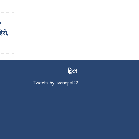
गर्न
र
्धारा
हिरो,
ट्विटर
Tweets by livenepal22