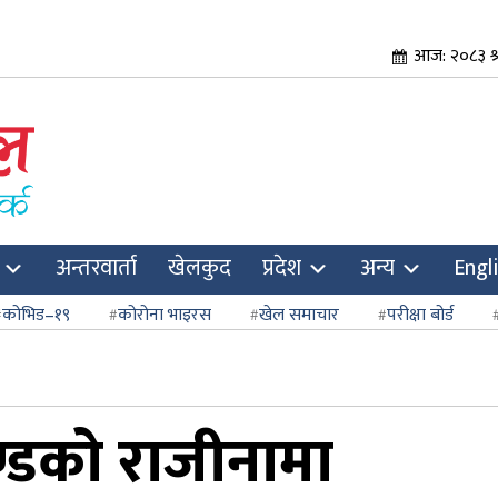
आज: २०८३ श्र
अन्तरवार्ता
खेलकुद
प्रदेश
अन्य
Engl
कोभिड–१९
कोरोना भाइरस
खेल समाचार
परीक्षा बोर्ड
चण्डको राजीनामा