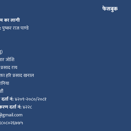
फेसबुक
कम का लागी
:
पुष्कर राज पाण्डे
ु)
ुमार जोशि
प्रसाद राय
ता हरि प्रसाद खनाल
वानिया
ौं
र्ता नं:
४२०९-२०८०/२०८१
करण दर्ता नं:
४२२८
k@gmail.com
९८०८०२६७७५