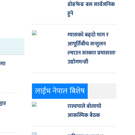
डोङफेङ बस सार्वजनिक
हुने
ग्यासको बढ्दो माग र
आपूर्तिबीच सन्तुलन
ल्याउन सरकार प्रयासरतः
उद्योगमन्त्री
ामा
लाईभ नेपाल बिशेष
्चार
रास्वपाले बोलायो
ा
आकस्मिक बैठक