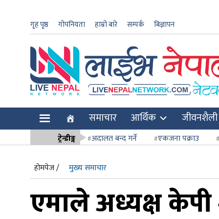
गृह पृष्ठ
गोपनियता
हाम्रो बारे
सम्पर्क
बिज्ञापन
ार
समाचार
आर्थिक
जीवनशैली
ि
ट्रेन्डीङ्ग
अदालत बन्द गर्ने
एकजना पक्राउ
सर्वोच्च अदाल
होमपेज /
मुख्य समाचार
एमाले अध्यक्ष केपी 