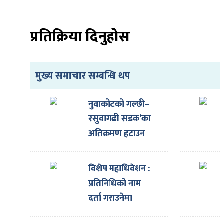
प्रतिक्रिया दिनुहोस
ा
मुख्य समाचार सम्बन्धि थप
नुवाकोटको गल्छी–
रसुवागढी सडक’का
ी
अतिक्रमण हटाउन
सुरु
ियो
विशेष महाधिवेशन :
प्रतिनिधिको नाम
 बिशेष
दर्ता गराउनेमा
गण्डकीका २५५,