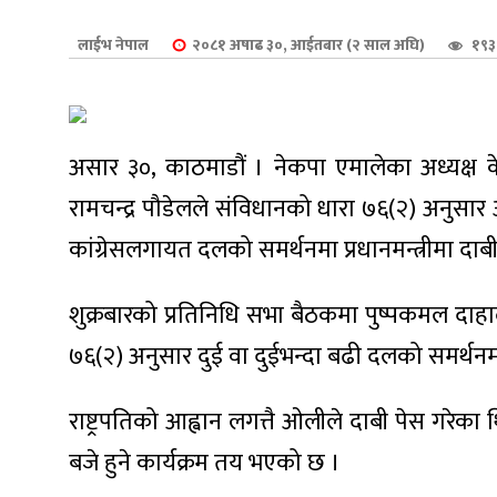
शुपालन
लाईभ नेपाल
२०८१ अषाढ ३०, आईतबार (२ साल अघि)
१९३
असार ३०, काठमाडौं । नेकपा एमालेका अध्यक्ष केप
रामचन्द्र पौडेलले संविधानको धारा ७६(२) अनुसार ओ
कांग्रेसलगायत दलको समर्थनमा प्रधानमन्त्रीमा दाब
शुक्रबारको प्रतिनिधि सभा बैठकमा पुष्पकमल दाहाल
७६(२) अनुसार दुई वा दुईभन्दा बढी दलको समर्थनमा प
जन
राष्ट्रपतिको आह्वान लगत्तै ओलीले दाबी पेस गरेक
बजे हुने कार्यक्रम तय भएको छ ।