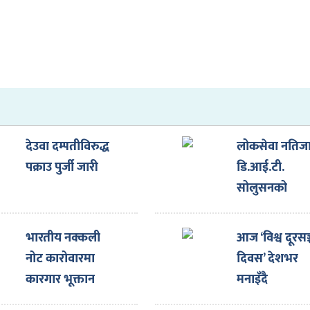
देउवा दम्पतीविरुद्ध
लोकसेवा नतिज
पक्राउ पुर्जी जारी
डि.आई.टी.
सोलुसनको
ऐतिहासिक
सफलता: ७०%
भारतीय नक्कली
आज ‘विश्व दूरसञ
भन्दा बढी सिटम
नोट कारोवारमा
दिवस’ देशभर
सिफारिस
कारगार भूक्तान
मनाइँदै
गरेका युनुस अन्सारी