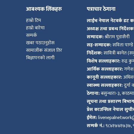
आबश्यक लिंकहरु
पत्राचार ठेगाना
हाम्रो टिम
लाईभ नेपाल नेटवर्क डट 
हाम्रो बारेमा
अध्यक्ष तथा प्रबन्ध निर्देशक
सम्पर्क
सम्पादक:
श्रीराम पुडासैनी
खबर पठाउनुहोस
सह-सम्पादक:
सविता पाण्डे
सामाजीक संजाल तिर
निर्देशक:
सावित्री बस्नेत (सव
बिज्ञापनको लागी
विशेष सल्लाहकार:
रुद्र क
आर्थिक सल्लाहकार:
गणेश 
कानूनी सल्लाहकार:
अधिवक्
स्वास्थ्य सल्लाहकार:
दुर्गा 
ठेगाना:
बसुन्धारा-३, काठमाड
सूचना तथा प्रसारण बिभाग द
प्रेस काउन्सिल नेपाल सुची
ईमेल:
livenepalnetwor
सम्पर्क नं.:
९८४१७४१७३७, 