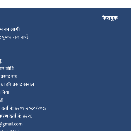
फेसबुक
कम का लागी
:
पुष्कर राज पाण्डे
ु)
ुमार जोशि
प्रसाद राय
ता हरि प्रसाद खनाल
वानिया
ौं
र्ता नं:
४२०९-२०८०/२०८१
करण दर्ता नं:
४२२८
k@gmail.com