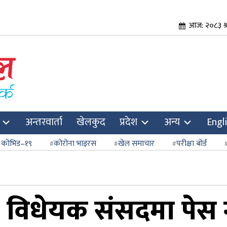
आज: २०८३ श्
अन्तरवार्ता
खेलकुद
प्रदेश
अन्य
Engl
कोभिड–१९
कोरोना भाइरस
खेल समाचार
परीक्षा बोर्ड
विधेयक संसदमा पेस गर्न