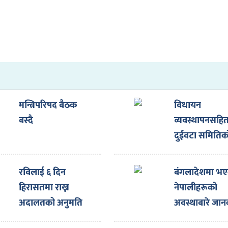
मन्त्रिपरिषद बैठक
विधायन
बस्दै
व्यवस्थापनसहि
दुईवटा समितिक
बैठक बस्दै
रविलाई ६ दिन
बंगलादेशमा भ
हिरासतमा राख्न
नेपालीहरूको
अदालतको अनुमति
अवस्थाबारे जान
गराउन प्रभु सा