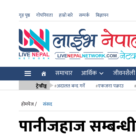
गृह पृष्ठ
गोपनियता
हाम्रो बारे
सम्पर्क
बिज्ञापन
ार
समाचार
आर्थिक
जीवनशैली
ि
ट्रेन्डीङ्ग
अदालत बन्द गर्ने
एकजना पक्राउ
सर्वोच्च अदाल
होमपेज /
संसद
पानीजहाज सम्बन्धी 