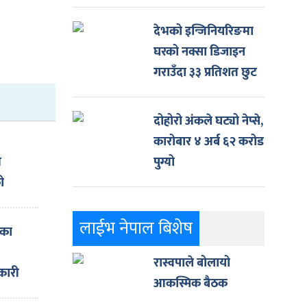
देभको इन्जिनियरिङमा
घरको नक्सा डिजाइन
गराउँदा ३३ प्रतिशत छुट
दोहोरो अंकले घट्यो नेप्से,
कारोबार ४ अर्ब ६२ करोड
त
पुग्यो
ो
लाईभ नेपाल बिशेष
एका
रास्वपाले बोलायो
कारी
आकस्मिक बैठक
हको