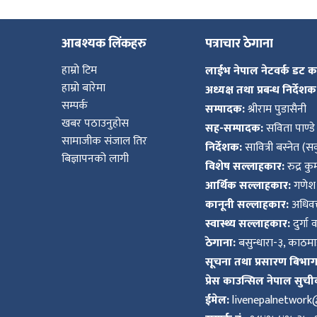
आबश्यक लिंकहरु
पत्राचार ठेगाना
हाम्रो टिम
लाईभ नेपाल नेटवर्क डट 
हाम्रो बारेमा
अध्यक्ष तथा प्रबन्ध निर्देशक
सम्पर्क
सम्पादक:
श्रीराम पुडासैनी
खबर पठाउनुहोस
सह-सम्पादक:
सविता पाण्डे
सामाजीक संजाल तिर
निर्देशक:
सावित्री बस्नेत (सव
बिज्ञापनको लागी
विशेष सल्लाहकार:
रुद्र क
आर्थिक सल्लाहकार:
गणेश 
कानूनी सल्लाहकार:
अधिवक्
स्वास्थ्य सल्लाहकार:
दुर्गा 
ठेगाना:
बसुन्धारा-३, काठमाड
सूचना तथा प्रसारण बिभाग द
प्रेस काउन्सिल नेपाल सुची
ईमेल:
livenepalnetwor