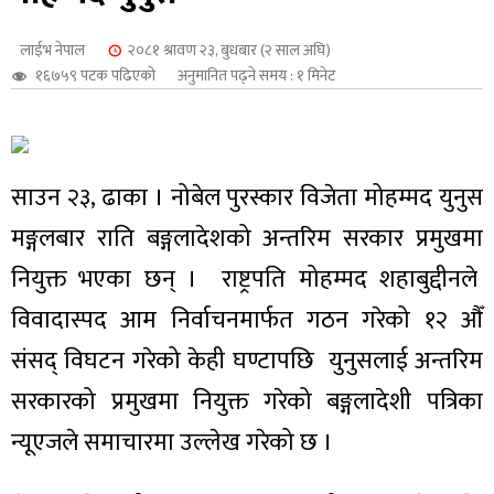
शुपालन
लाईभ नेपाल
२०८१ श्रावण २३, बुधबार (२ साल अघि)
१६७५९ पटक पढिएको
अनुमानित पढ्ने समय : १ मिनेट
साउन २३, ढाका । नोबेल पुरस्कार विजेता मोहम्मद युनुस
मङ्गलबार राति बङ्गलादेशको अन्तरिम सरकार प्रमुखमा
नियुक्त भएका छन् । राष्ट्रपति मोहम्मद शहाबुद्दीनले
विवादास्पद आम निर्वाचनमार्फत गठन गरेको १२ औँ
संसद् विघटन गरेको केही घण्टापछि युनुसलाई अन्तरिम
जन
सरकारको प्रमुखमा नियुक्त गरेको बङ्गलादेशी पत्रिका
न्यूएजले समाचारमा उल्लेख गरेको छ ।