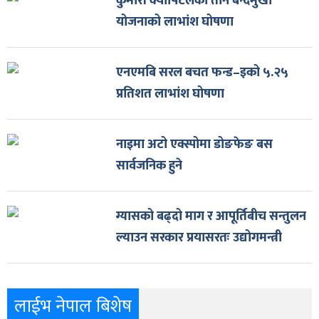
कुमारी क्यापिटलका तीन बन्दमुखी
योजनाको लाभांश घोषणा
एनएमबि सरल बचत फन्ड–इको ५.२५
प्रतिशत लाभांश घोषणा
नाइमा अटो एक्स्पोमा डोङफेङ बस
सार्वजनिक हुने
ग्यासको बढ्दो माग र आपूर्तिबीच सन्तुलन
ल्याउन सरकार प्रयासरतः उद्योगमन्त्री
लाईभ नेपाल बिशेष