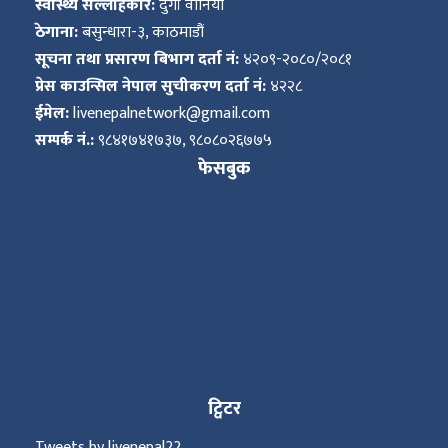
स्वास्थ्य सल्लाहकार:
दुर्गा वानिया
ठेगाना:
बसुन्धारा-३, काठमाडौं
सूचना तथा प्रसारण बिभाग दर्ता नं:
४२०९-२०८०/२०८१
प्रेस काउन्सिल नेपाल सुचीकरण दर्ता नं:
४२२८
ईमेल:
livenepalnetwork@gmail.com
सम्पर्क नं.:
९८४१७४१७३७, ९८०८०२६७७५
फेसबुक
ट्विटर
Tweets by livenepal22