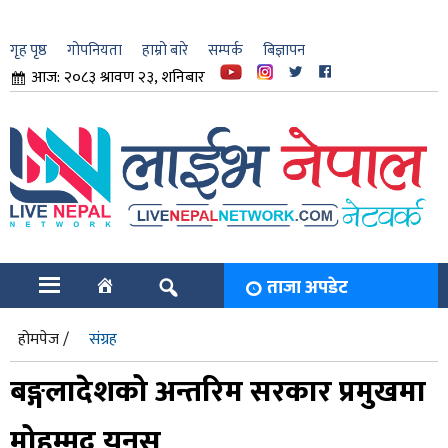
गृह पृष्ठ
गोपनियता
हाम्रो बारे
सम्पर्क
बिज्ञापन
आज: २०८३ श्रावण २३, शनिबार
ार
ि
ताजा अपडेट
होमपेज /
संग्रह
बङ्गलादेशको अन्तरिम सरकार प्रमुखमा
मोहम्मद युनुस