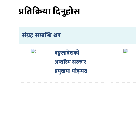
प्रतिक्रिया दिनुहोस
संग्रह सम्बन्धि थप
ा
बङ्गलादेशको
अन्तरिम सरकार
प्रमुखमा मोहम्मद
ी
युनुस
ियो
 बिशेष