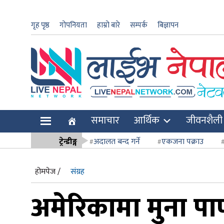
गृह पृष्ठ
गोपनियता
हाम्रो बारे
सम्पर्क
बिज्ञापन
ार
समाचार
आर्थिक
जीवनशैली
ि
ट्रेन्डीङ्ग
अदालत बन्द गर्ने
एकजना पक्राउ
सर्वोच्च अदाल
होमपेज /
संग्रह
अमेरिकामा मुना पाण्