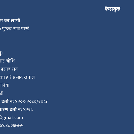
फेसबुक
कम का लागी
:
पुष्कर राज पाण्डे
ु)
ुमार जोशि
प्रसाद राय
ता हरि प्रसाद खनाल
वानिया
ौं
र्ता नं:
४२०९-२०८०/२०८१
करण दर्ता नं:
४२२८
k@gmail.com
९८०८०२६७७५