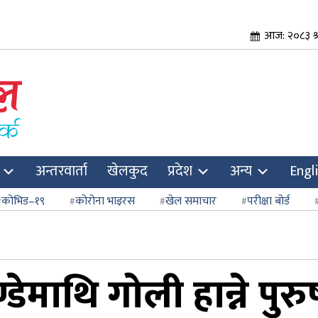
आज: २०८३ श्
अन्तरवार्ता
खेलकुद
प्रदेश
अन्य
Engl
कोभिड–१९
कोरोना भाइरस
खेल समाचार
परीक्षा बोर्ड
डेमाथि गोली हान्ने पुरु