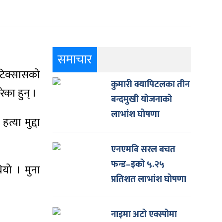
समाचार
 टेक्सासको
कुमारी क्यापिटलका तीन
ेका हुन् ।
बन्दमुखी योजनाको
लाभांश घोषणा
्या मुद्दा
एनएमबि सरल बचत
फन्ड–इको ५.२५
ियो । मुना
प्रतिशत लाभांश घोषणा
नाइमा अटो एक्स्पोमा