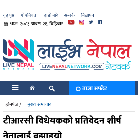
गृह पृष्ठ
गोपनियता
हाम्रो बारे
सम्पर्क
बिज्ञापन
आज: २०८३ श्रावण २१, बिहिबार
ार
ि
ताजा अपडेट
होमपेज /
मुख्य समाचार
टीआरसी विधेयकको प्रतिवेदन शीर्ष
नेतालाई बुझाइयो