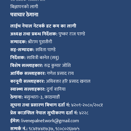
बिज्ञापनको लागी
पत्राचार ठेगाना
लाईभ नेपाल नेटवर्क डट कम का लागी
अध्यक्ष तथा प्रबन्ध निर्देशक:
पुष्कर राज पाण्डे
सम्पादक:
श्रीराम पुडासैनी
सह-सम्पादक:
सविता पाण्डे
निर्देशक:
सावित्री बस्नेत (सवु)
विशेष सल्लाहकार:
रुद्र कुमार जोशि
आर्थिक सल्लाहकार:
गणेश प्रसाद राय
कानूनी सल्लाहकार:
अधिवक्ता हरि प्रसाद खनाल
स्वास्थ्य सल्लाहकार:
दुर्गा वानिया
ठेगाना:
बसुन्धारा-३, काठमाडौं
सूचना तथा प्रसारण बिभाग दर्ता नं:
४२०९-२०८०/२०८१
प्रेस काउन्सिल नेपाल सुचीकरण दर्ता नं:
४२२८
ईमेल:
livenepalnetwork@gmail.com
सम्पर्क नं.:
९८४१७४१७३७, ९८०८०२६७७५