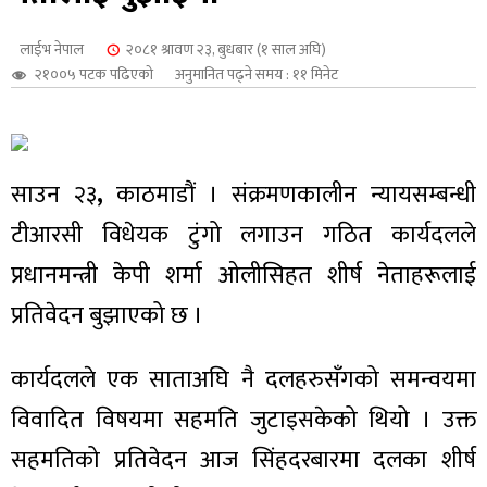
शुपालन
लाईभ नेपाल
२०८१ श्रावण २३, बुधबार (१ साल अघि)
२१००५ पटक पढिएको
अनुमानित पढ्ने समय : ११ मिनेट
साउन २३
,
काठमाडौं । संक्रमणकालीन न्यायसम्बन्धी
टीआरसी विधेयक टुंगो लगाउन गठित कार्यदलले
प्रधानमन्त्री केपी शर्मा ओलीसिहत शीर्ष नेताहरूलाई
प्रतिवेदन बुझाएको छ ।
जन
कार्यदलले एक साताअघि नै दलहरुसँगको समन्वयमा
विवादित विषयमा सहमति जुटाइसकेको थियो । उक्त
सहमतिको प्रतिवेदन आज सिंहदरबारमा दलका शीर्ष