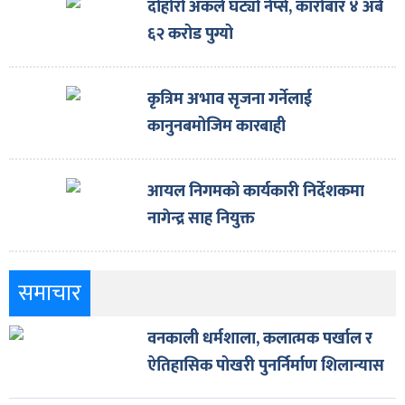
ित्य
दोहोरो अंकले घट्यो नेप्से, कारोबार ४ अर्ब
६२ करोड पुग्यो
र
कृत्रिम अभाव सृजना गर्नेलाई
्रिका
कानुनबमोजिम कारबाही
आयल निगमको कार्यकारी निर्देशकमा
नागेन्द्र साह नियुक्त
ाज
समाचार
वनकाली धर्मशाला, कलात्मक पर्खाल र
ऐतिहासिक पोखरी पुनर्निर्माण शिलान्यास