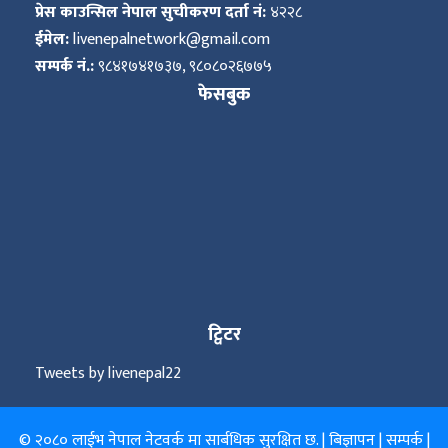
प्रेस काउन्सिल नेपाल सुचीकरण दर्ता नं:
४२२८
ईमेल:
livenepalnetwork@gmail.com
सम्पर्क नं.:
९८४१७४१७३७, ९८०८०२६७७५
फेसबुक
ट्विटर
Tweets by livenepal22
© २०८० लाईभ नेपाल नेटवर्क मा सार्बधिक सुरक्षित छ. |
बिज्ञापन
|
सम्पर्क
|