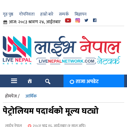
गृह पृष्ठ
गोपनियता
हाम्रो बारे
सम्पर्क
बिज्ञापन
आज: २०८३ श्रावण २४, आईतबार
ार
ि
ताजा अपडेट
होमपेज /
आर्थिक
पेट्रोलियम पदार्थको मूल्य घट्यो
लाईभ नेपाल
२०८१ भाद्र १६, आईतबार (१ साल अघि)