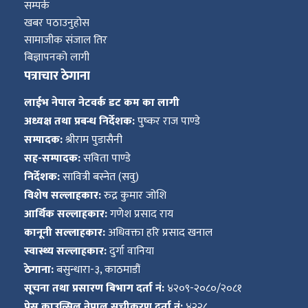
सम्पर्क
खबर पठाउनुहोस
सामाजीक संजाल तिर
बिज्ञापनको लागी
पत्राचार ठेगाना
लाईभ नेपाल नेटवर्क डट कम का लागी
अध्यक्ष तथा प्रबन्ध निर्देशक:
पुष्कर राज पाण्डे
सम्पादक:
श्रीराम पुडासैनी
सह-सम्पादक:
सविता पाण्डे
निर्देशक:
सावित्री बस्नेत (सवु)
विशेष सल्लाहकार:
रुद्र कुमार जोशि
आर्थिक सल्लाहकार:
गणेश प्रसाद राय
कानूनी सल्लाहकार:
अधिवक्ता हरि प्रसाद खनाल
स्वास्थ्य सल्लाहकार:
दुर्गा वानिया
ठेगाना:
बसुन्धारा-३, काठमाडौं
सूचना तथा प्रसारण बिभाग दर्ता नं:
४२०९-२०८०/२०८१
प्रेस काउन्सिल नेपाल सुचीकरण दर्ता नं:
४२२८