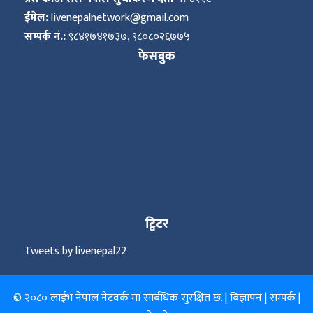
ईमेल:
livenepalnetwork@gmail.com
सम्पर्क नं.:
९८४१७४१७३७, ९८०८०२६७७५
फेसबुक
ट्विटर
Tweets by livenepal22
© २०८० लाईभ नेपाल नेटवर्क मा सार्बधिक सुरक्षित छ. |
बिज्ञापन
|
सम्पर्क
|