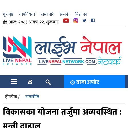
गृह पृष्ठ
गोपनियता
हाम्रो बारे
सम्पर्क
बिज्ञापन
आज: २०८३ श्रावण २२, शुक्रबार
ार
ि
ताजा अपडेट
होमपेज /
राजनीति
विकासका योजना तर्जुमा अव्यवस्थित :
मन्त्री दाहाल