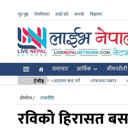
गृह पृष्ठ
गोपनियता
हाम्रो बारे
सम्पर्क
बिज्ञापन
ार
समाचार
आर्थिक
जीवनशैली
ि
ट्रेन्डीङ्ग
अदालत बन्द गर्ने
एकजना पक्राउ
सर्वोच्च अदाल
होमपेज /
राजनीति
रविको हिरासत बस