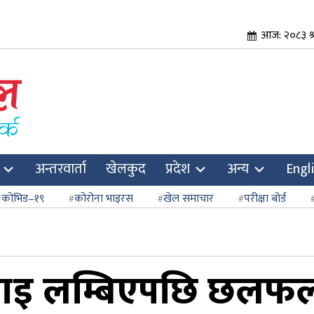
आज: २०८३ श्
अन्तरवार्ता
खेलकुद
प्रदेश
अन्य
Engl
कोभिड–१९
कोरोना भाइरस
खेल समाचार
परीक्षा बोर्ड
ाइ लम्बिएपछि छलफलमा