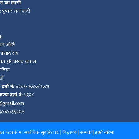
कम का लागी
:
पुष्कर राज पाण्डे
ु)
ुमार जोशि
प्रसाद राय
ता हरि प्रसाद खनाल
वानिया
ौं
र्ता नं:
४२०९-२०८०/२०८१
करण दर्ता नं:
४२२८
k@gmail.com
९८०८०२६७७५
 नेटवर्क मा सार्बधिक सुरक्षित छ. |
बिज्ञापन
|
सम्पर्क
|
हाम्रो बारेमा