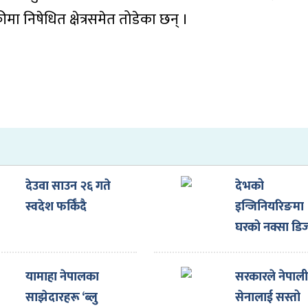
ा निषेधित क्षेत्रसमेत तोडेका छन् ।
देउवा साउन २६ गते
देभको
स्वदेश फर्किँदै
इन्जिनियरिङमा
घरको नक्सा डि
गराउँदा ३३ प्रत
छुट
यामाहा नेपालका
सरकारले नेपाल
साझेदारहरू ‘ब्लु
सेनालाई सस्तो