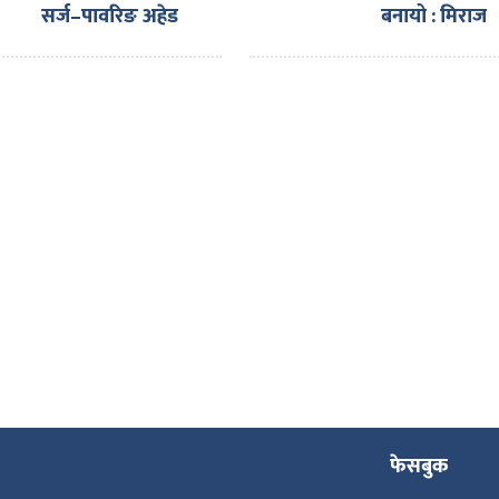
सर्ज–पावरिङ अहेड
बनायो : मिराज
टुगेदर पार्टनर्स मिट’
ढुंगाना
सम्पन्न गरी स्वदेश
फिर्ता
फेसबुक