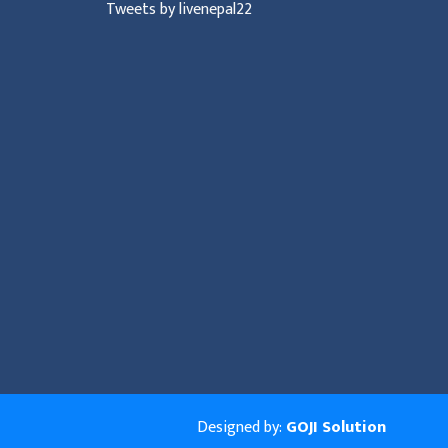
Tweets by livenepal22
Designed by:
GOJI Solution