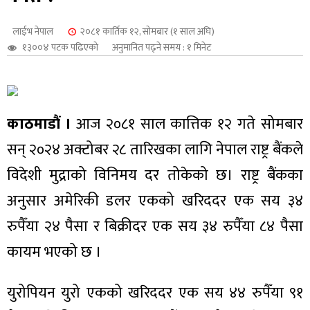
शुपालन
लाईभ नेपाल
२०८१ कार्तिक १२, सोमबार (१ साल अघि)
१३००४ पटक पढिएको
अनुमानित पढ्ने समय : १ मिनेट
काठमाडौं ।
आज २०८१ साल कात्तिक १२ गते सोमबार
सन् २०२४ अक्टोबर २८ तारिखका लागि नेपाल राष्ट्र बैंकले
विदेशी मुद्राको विनिमय दर तोकेको छ। राष्ट्र बैंकका
अनुसार अमेरिकी डलर एकको खरिददर एक सय ३४
रुपैँया २४ पैसा र बिक्रीदर एक सय ३४ रुपैँया ८४ पैसा
जन
कायम भएको छ ।
युरोपियन युरो एकको खरिददर एक सय ४४ रुपैँया ९१