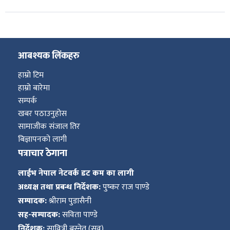
आबश्यक लिंकहरु
हाम्रो टिम
हाम्रो बारेमा
सम्पर्क
खबर पठाउनुहोस
सामाजीक संजाल तिर
बिज्ञापनको लागी
पत्राचार ठेगाना
लाईभ नेपाल नेटवर्क डट कम का लागी
अध्यक्ष तथा प्रबन्ध निर्देशक:
पुष्कर राज पाण्डे
सम्पादक:
श्रीराम पुडासैनी
सह-सम्पादक:
सविता पाण्डे
निर्देशक:
सावित्री बस्नेत (सवु)