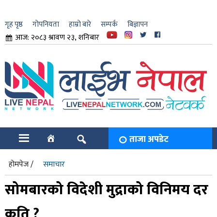
गृह पृष्ठ
गोपनियता
हाम्रो बारे
सम्पर्क
बिज्ञापन
आज: २०८३ श्रावण २३, शनिबार
ार
ि
ताजा अपडेट
होमपेज /
समाचार
सोमबारको विदेशी मुद्राको विनिमय दर
कति ?