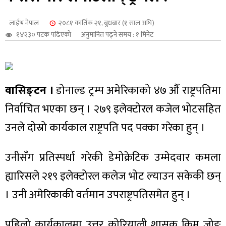
शुपालन
लाईभ नेपाल
२०८१ कार्तिक २१, बुधबार (१ साल अघि)
१४२३० पटक पढिएको
अनुमानित पढ्ने समय : १ मिनेट
वासिङ्टन ।
डोनाल्ड ट्रम्प अमेरिकाको ४७ औँ राष्ट्रपतिमा
निर्वाचित भएका छन् । २७९ इलेक्टोरल कजेल भोटसहित
उनले दोस्रो कार्यकाल राष्ट्रपति पद पक्का गरेका हुन् ।
उनीसँग प्रतिस्पर्धा गरेकी डेमोक्रेटिक उम्मेदवार कमला
जन
ह्यारिसले २१९ इलेक्टोरल कलेज भोट ल्याउन सकेकी छन्
। उनी अमेरिकाकी वर्तमान उपराष्ट्रपतिसमेत हुन् ।
पहिलो कार्यकालमा उत्तर कोरियाली शासक किम जोङ