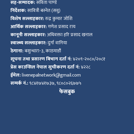
सह-सम्पादक:
सविता पाण्डे
निर्देशक:
सावित्री बस्नेत (सवु)
विशेष सल्लाहकार:
रुद्र कुमार जोशि
आर्थिक सल्लाहकार:
गणेश प्रसाद राय
कानूनी सल्लाहकार:
अधिवक्ता हरि प्रसाद खनाल
स्वास्थ्य सल्लाहकार:
दुर्गा वानिया
ठेगाना:
बसुन्धारा-३, काठमाडौं
सूचना तथा प्रसारण बिभाग दर्ता नं:
४२०९-२०८०/२०८१
प्रेस काउन्सिल नेपाल सुचीकरण दर्ता नं:
४२२८
ईमेल:
livenepalnetwork@gmail.com
सम्पर्क नं.:
९८४१७४१७३७, ९८०८०२६७७५
फेसबुक