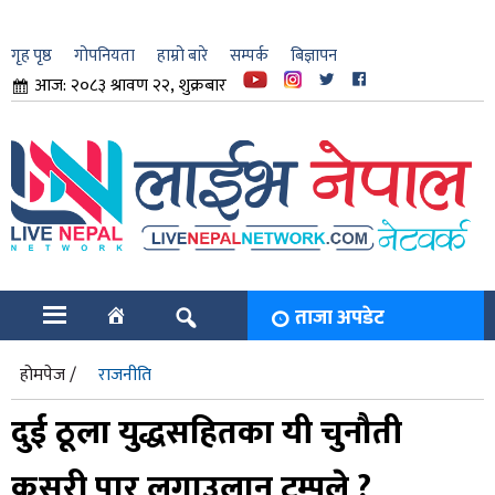
गृह पृष्ठ
गोपनियता
हाम्रो बारे
सम्पर्क
बिज्ञापन
आज: २०८३ श्रावण २२, शुक्रबार
ार
ि
ताजा अपडेट
होमपेज /
राजनीति
दुई ठूला युद्धसहितका यी चुनौती
कसरी पार लगाउलान् ट्रम्पले ?